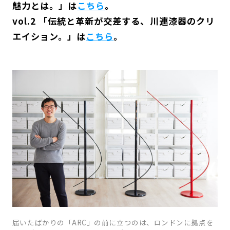
魅力とは。」は
こちら
。
vol.2 「
伝統と革新が交差する、川連漆器のクリ
エイション。
」は
こちら
。
届いたばかりの「ARC」の前に立つのは、ロンドンに拠点を