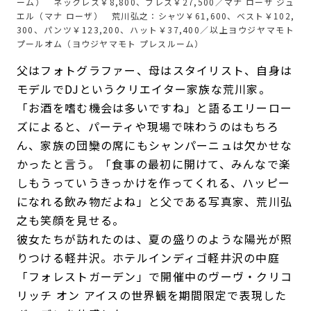
ーム） ネックレス￥8,800、ブレス￥27,500／マナ ローザ ジュ
エル（マナ ローザ） 荒川弘之：シャツ￥61,600、ベスト￥102,
300、パンツ￥123,200、ハット￥37,400／以上ヨウジヤマモト
プールオム（ヨウジヤマモト プレスルーム）
父はフォトグラファー、母はスタイリスト、自身は
モデルでDJというクリエイター家族な荒川家。
「お酒を嗜む機会は多いですね」と語るエリーロー
ズによると、パーティや現場で味わうのはもちろ
ん、家族の団欒の席にもシャンパーニュは欠かせな
かったと言う。「食事の最初に開けて、みんなで楽
しもうっていうきっかけを作ってくれる、ハッピー
になれる飲み物だよね」と父である写真家、荒川弘
之も笑顔を見せる。
彼女たちが訪れたのは、夏の盛りのような陽光が照
りつける軽井沢。ホテルインディゴ軽井沢の中庭
「フォレストガーデン」で開催中のヴーヴ・クリコ
リッチ オン アイスの世界観を期間限定で表現した