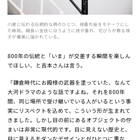
川連に伝わる伝統的な柄のひとつ、枝垂れ桜をモチーフにし
た蒔絵。細長い支柱に沿うように枝が垂れ、花びらが散る様
子が優美に描かれている。
800年の伝統と「いま」が交差する瞬間を楽しん
でほしい、と吉本さんは言う。
「鎌倉時代にお殿様の武器を塗っていた、なんて
大河ドラマのような話ですよね。それを800年
間、同じ場所で受け継いでいる人がいるという事
実にリスペクトを込めて、こういう形が生まれて
きました。しかし目の前にあるオブジェクトの佇
まいは非常に現代的です。目に見えない歴史と、
目に見えるモダンなデザインとがひとつに重な