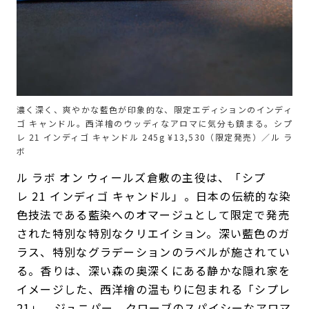
濃く深く、爽やかな藍色が印象的な、限定エディションのインディ
ゴ キャンドル。西洋檜のウッディなアロマに気分も鎮まる。シプ
レ 21 インディゴ キャンドル 245g ¥13,530（限定発売）／ル ラ
ボ
ル ラボ オン ウィールズ倉敷の主役は、「シプ
レ 21 インディゴ キャンドル」。日本の伝統的な染
色技法である藍染へのオマージュとして限定で発売
された特別な特別なクリエイション。深い藍色のガ
ラス、特別なグラデーションのラベルが施されてい
る。香りは、深い森の奥深くにある静かな隠れ家を
イメージした、西洋檜の温もりに包まれる「シプレ
21」。ジュニパー、クローブのスパイシーなアロマ