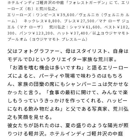
ホテルインディゴ軽井沢の中庭「フォレストガーデン」にて、エリ
ーローズ（右）と荒川弘之。
エリーローズ：ワンピース￥39,600／ヴェルニカ（ヴェルニカ ル
ーム） ネックレス￥8,800、ブレス￥27,500／マナ ローザ ジュ
エル（マナ ローザ） 荒川弘之：シャツ￥61,600、ベスト￥102,
300、パンツ￥123,200、ハット￥37,400／以上ヨウジヤマモト
プールオム（ヨウジヤマモト プレスルーム）
父はフォトグラファー、母はスタイリスト、自身は
モデルでDJというクリエイター家族な荒川家。
「お酒を嗜む機会は多いですね」と語るエリーロー
ズによると、パーティや現場で味わうのはもちろ
ん、家族の団欒の席にもシャンパーニュは欠かせな
かったと言う。「食事の最初に開けて、みんなで楽
しもうっていうきっかけを作ってくれる、ハッピー
になれる飲み物だよね」と父である写真家、荒川弘
之も笑顔を見せる。
彼女たちが訪れたのは、夏の盛りのような陽光が照
りつける軽井沢。ホテルインディゴ軽井沢の中庭