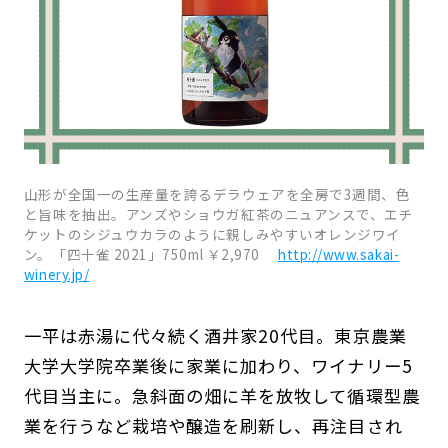
山形が全国一の生産量を誇るデラウェアを全房で3週間、色
と旨味を抽出。アンズやショウガ紅茶のニュアンスで、エチ
ケットのシジュウカラのように親しみやすいオレンジワイ
ン。「四十雀 2021」750ml ￥2,970
http://www.sakai-
winery.jp/
一平は赤湯に代々続く酒井家20代目。東京農業
大学大学院卒業後に家業に加わり、ワイナリー5
代目当主に。急斜面の畑に羊を放牧して循環型農
業を行うなど栽培や醸造を刷新し、再注目され