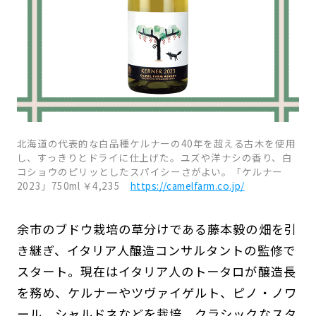
北海道の代表的な白品種ケルナーの40年を超える古木を使用
し、すっきりとドライに仕上げた。ユズや洋ナシの香り、白
コショウのピリッとしたスパイシーさがよい。「ケルナー
2023」750ml ￥4,235
https://camelfarm.co.jp/
余市のブドウ栽培の草分けである藤本毅の畑を引
き継ぎ、イタリア人醸造コンサルタントの監修で
スタート。現在はイタリア人のトータロが醸造長
を務め、ケルナーやツヴァイゲルト、ピノ・ノワ
ール、シャルドネなどを栽培。クラシックなスタ