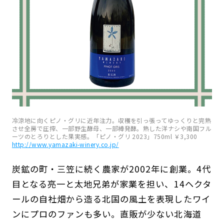
冷涼地に向くピノ・グリに近年注力。収穫を引っ張ってゆっくりと完熟
させ全房で圧搾、一部野生酵母、一部樽発酵。熟した洋ナシや南国フル
ーツのとろりとした果実感。「ピノ・グリ 2023」750ml ￥3,300
http://www.yamazaki-winery.co.jp/
炭鉱の町・三笠に続く農家が2002年に創業。4代
目となる亮一と太地兄弟が家業を担い、14ヘクタ
ールの自社畑から造る北国の風土を表現したワイ
ンにプロのファンも多い。直販が少ない北海道