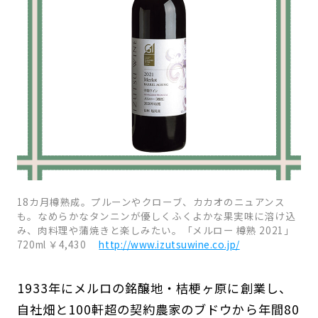
18カ月樽熟成。プルーンやクローブ、カカオのニュアンス
も。なめらかなタンニンが優しくふくよかな果実味に溶け込
み、肉料理や蒲焼きと楽しみたい。「メルロー 樽熟 2021」
720ml ￥4,430
http://www.izutsuwine.co.jp/
1933年にメルロの銘醸地・桔梗ヶ原に創業し、
自社畑と100軒超の契約農家のブドウから年間80