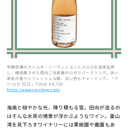
早期収穫のカベルネ・ソーヴィニヨンとメルロを直接圧搾
し、樽発酵させた瓶内二次発酵のロゼスパークリング。赤い
果実の香りとフレッシュな酸、淡い色もチャーミング。「ア
ワ ロゼ 2023」750ml ￥4,700
https://www.saysfarm.com/
海風と穏やかな光、降り積もる雪。田向が造るの
はそんな氷見の情景が浮かぶようなワイン。富山
湾を見下ろすワイナリーには果樹園や農園もあ