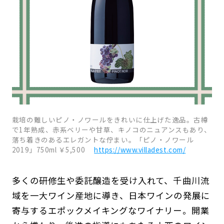
栽培の難しいピノ・ノワールをきれいに仕上げた逸品。古樽
で1年熟成、赤系ベリーや甘草、キノコのニュアンスもあり、
落ち着きのあるエレガントな佇まい。「ピノ・ノワール
2019」750ml ￥5,500
https://www.villadest.com/
多くの研修生や委託醸造を受け入れて、千曲川流
域を一大ワイン産地に導き、日本ワインの発展に
寄与するエポックメイキングなワイナリー。開業