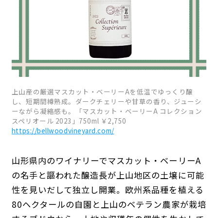
上山産の厳選マスカット・ベーリーAを低温でゆっくり醸
し、短期間樽熟成。ダークチェリーや甘草の香り、ジューシ
ーながら凝縮感も。「マスカット・ベーリーA コレクション
スペリオール 2023」750ml ￥2,750
https://bellwoodvineyard.com/
山形県内のワイナリーでマスカット・ベーリーA
の名手と謳われた醸造長が上山地区の土壌に可能
性を見いだして独立し開業。欧州系品種を植える
80ヘクタールの自園と上山のベテラン農家が栽培