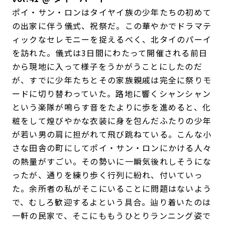
ポイ・サン・ロンはタイヤイ族の少年たちの初めて
の出家に伴う儀式、祝祭だ。この華やかでドラマテ
ィックなセレモニーを捉えるべく、北タイのパーイ
を訪れた。儀式は3日間にわたって開催される前日
から現地に入って様子をうかがうことにしたのだ
が、すでに少年たちとその家族親戚は完全に祭りモ
ードに切り替わっていた。路地に響くシャンシャン
という楽隊が鳴らす音をたよりに歩を進めると、化
粧をして煌びやかな衣装に身を包んだふたりの少年
が若い男の肩に担がれて飛び跳ねている。こんな小
さな田舎の町にしてポイ・サン・ロンにかける人々
の熱量がすごい。その勢いに一瞬気後れしそうにな
ったが、通りを練り歩く行列に紛れ、付いていっ
た。余所者の私がそこにいることに問題はないよう
で、むしろ歓迎するよという具合。辿り着いたのは
一軒の民家で、そこにももうひとりランニング姿で