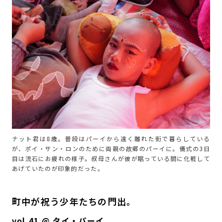
ナット君は8歳。普段はパーイから遠く離れた街で暮らしている
が、ポイ・サン・ロンのために両親の故郷のパーイに。儀式の3日
目は流石にお疲れの様子。叔母さんが彼が眠っている間に化粧して
あげていたのが印象的だった。
町中が祝う少年たちの門出。
vol.41 @ タイ・パーイ