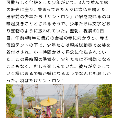
可愛らしく化粧をした少年がいて、3人で並んで家
の軒先に座り、集まってきた人々に念仏を唱えた。
出家前の少年たち「サン・ロン」が家を訪れるのは
縁起良きこととされるそうで、少年たちは文字どお
り宝物のように扱われていた。翌朝、祝祭の1日
目、午前4時半に儀式の会場の寺に向かうと、寺の
仮設テントの下で、少年たちは親戚総動員で衣装を
着付けされ、小一時間かけて丹念に化粧されてい
た。この長時間の準備を、少年たちは不機嫌になる
こともなく、むしろ楽しんでいた。彼らが変身して
いく様はまるで蛹が蝶になるようでなんとも麗しか
った。羽ばたけサン・ロン！