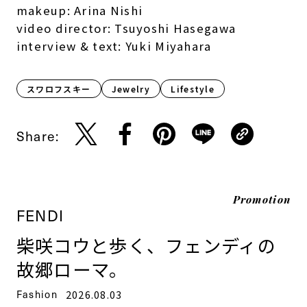
makeup: Arina Nishi
video director: Tsuyoshi Hasegawa
interview & text: Yuki Miyahara
スワロフスキー
Jewelry
Lifestyle​
Share:
Promotion
FENDI
柴咲コウと歩く、フェンディの
故郷ローマ。
Fashion
2026.08.03