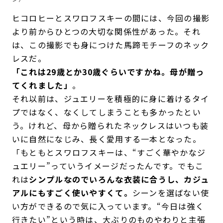
ヒコロヒーとスワロフスキーの間には、今回の撮影
より前からひとつの大切な関係性があった。それ
は、この撮影でも身につけた馬蹄モチーフのネック
レスだ。
「これは29歳とか30歳ぐらいですかね。母が贈っ
てくれました」
。
それ以前は、ジュエリーを積極的に身に着けるタイ
プではなく、なくしてしまうことも多かったとい
う。けれど、母から贈られたネックレスはいつも装
いに自然になじみ、長く愛用する一本となった。
「もともとスワロフスキーは、“すごく華やかなジ
ュエリー”っていうイメージだったんです。でもこ
れは
シンプルなのでいろんな衣装に合うし、カジュ
アルにもすごく使いやすくて。
シーンを選ばない使
い方ができるので気に入っています。“今日は強く
行きたい”という時は、大ぶりのものやわりと主張