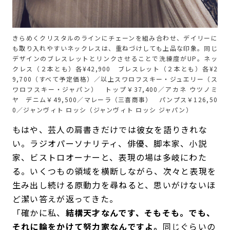
きらめくクリスタルのラインにチェーンを組み合わせ、デイリーに
も取り入れやすいネックレスは、重ねづけしても上品な印象。同じ
デザインのブレスレットとリンクさせることで洗練度がUP。ネッ
クレス（２本とも）各¥42,900 ブレスレット（２本とも）各¥2
9,700（すべて予定価格）／以上スワロフスキー・ジュエリー（ス
ワロフスキー・ジャパン） トップ￥37,400／アカネ ウツノミ
ヤ デニム￥49,500／マレーラ（三喜商事） パンプス￥126,50
0／ジャンヴィト ロッシ（ジャンヴィト ロッシ ジャパン）
もはや、芸人の肩書きだけでは彼女を語りきれな
い。ラジオパーソナリティ、俳優、脚本家、小説
家、ビストロオーナーと、表現の場は多岐にわた
る。いくつもの領域を横断しながら、次々と表現を
生み出し続ける原動力を尋ねると、思いがけないほ
ど潔い答えが返ってきた。
「確かに私、
結構天才なんです、そもそも。でも、
それに輪をかけて努力家なんですよ。
同じぐらいの