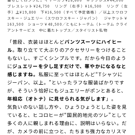
ブレスレット¥24,750 リング（右手）¥16,500 リング（左
手）上¥19,800 下¥16,500（すべて予定価格）／以上スワロフ
スキー・ジュエリー（スワロフスキー・ジャパン） ジャケット￥
163,500 ショーツ￥48,500／ともにトーテム（トーテム クライ
アントサービス 中に着たトップス／スタイリスト私物
「普段、衣装はほとんど
パンツスーツにハイヒー
ル
。取り立てて大ぶりのアクセサリーをつけること
もないし、すごくシンプルです。だから今日のよう
に
ジュエリーを少し足すだけで、華やかになるなと
感じますね。
私服に至ってはほとんど“Tシャツに
ジーパン、以上。”といったラフな服装ばかりです
が、そういう恰好にもジュエリーがポンとあると、
年相応（オトナ）に見せられる気がします
」。
気負いのない話し方や、ひょうひょうとした姿を見
ていると、ヒコロヒーが“国民的地元のツレ”として
多くの人に親しまれる理由に、説明はいらない。だ
が、カメラの前に立つと、たちまち強力なカリスマ