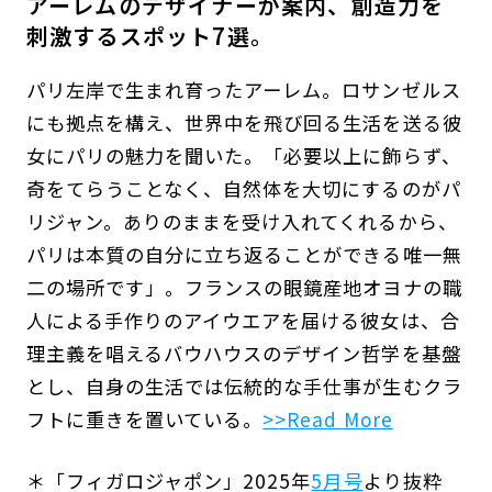
アーレムのデザイナーが案内、創造力を
刺激するスポット7選。
パリ左岸で生まれ育ったアーレム。ロサンゼルス
にも拠点を構え、世界中を飛び回る生活を送る彼
女にパリの魅力を聞いた。「必要以上に飾らず、
奇をてらうことなく、自然体を大切にするのがパ
リジャン。ありのままを受け入れてくれるから、
パリは本質の自分に立ち返ることができる唯一無
二の場所です」。フランスの眼鏡産地オヨナの職
人による手作りのアイウエアを届ける彼女は、合
理主義を唱えるバウハウスのデザイン哲学を基盤
とし、自身の生活では伝統的な手仕事が生むクラ
フトに重きを置いている。
>>Read More
＊「フィガロジャポン」2025年
5月号
より抜粋