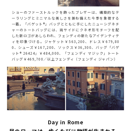
ショーのファーストルックを飾ったブレザーは、構築的なテ
ーラリングとミニマルな美しさを兼ね備えた今季を象徴する
一着。「バゲット®」バッグとともに手にしたニューシグネチ
ャーのトートバッグには、両サイドにクネオ形モチーフを配
した新ロゴがあしらわれ、フェンディの新たなアイデンティテ
ィを印象づける。ジャケット￥563,200、ドレス￥679,80
0、シューズ￥167,200、ソックス￥36,300、バッグ「バゲ
ット® 26424」￥484,000、「フェンディ マジック」トート
バッグ￥469,700／以上フェンディ（フェンディ ジャパン）
Day in Rome