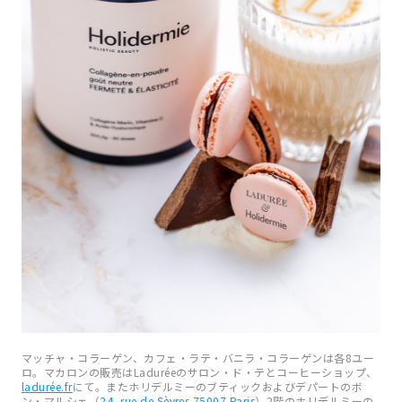
マッチャ・コラーゲン、カフェ・ラテ・バニラ・コラーゲンは各8ユー
ロ。マカロンの販売はLaduréeのサロン・ド・テとコーヒーショップ、
ladurée.fr
にて。またホリデルミーのブティックおよびデパートのボ
ン・マルシェ（
24, rue de Sèvres 75007 Paris
）2階のホリデルミーの