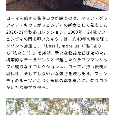
ローマを旅する柴咲コウが纏うのは、マリア・グラ
ツィア・キウリがフェンディの新章として発表した
2026-27年秋冬コレクション。1989年、24歳でフ
ェンディの門を叩いたキウリは、約40年の時を経て
メゾンへ帰還し、「Less I, more us（“私”より
も“私たち”）」を掲げ、新たな物語を紡ぎ始めた。
構築的なテーラリングと卓越したクラフツマンシッ
プが織りなすコレクションは、ローマが持つ伝統と
現代性、そしてしなやかな強さを映し出す。フェン
ディのルーツが息づく永遠の都を舞台に、柴咲コウ
が新たな美学を巡る。