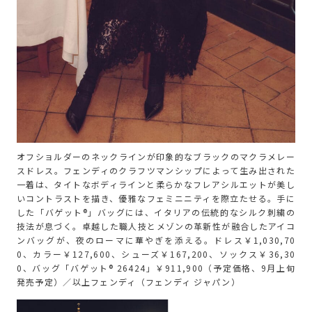
オフショルダーのネックラインが印象的なブラックのマクラメレー
スドレス。フェンディのクラフツマンシップによって生み出された
一着は、タイトなボディラインと柔らかなフレアシルエットが美し
いコントラストを描き、優雅なフェミニニティを際立たせる。手に
した「バゲット®」バッグには、イタリアの伝統的なシルク刺繍の
技法が息づく。卓越した職人技とメゾンの革新性が融合したアイコ
ンバッグが、夜のローマに華やぎを添える。ドレス￥1,030,70
0、カラー￥127,600、シューズ￥167,200、ソックス￥36,30
0、バッグ「バゲット® 26424」￥911,900（予定価格、9月上旬
発売予定）／以上フェンディ（フェンディ ジャパン）