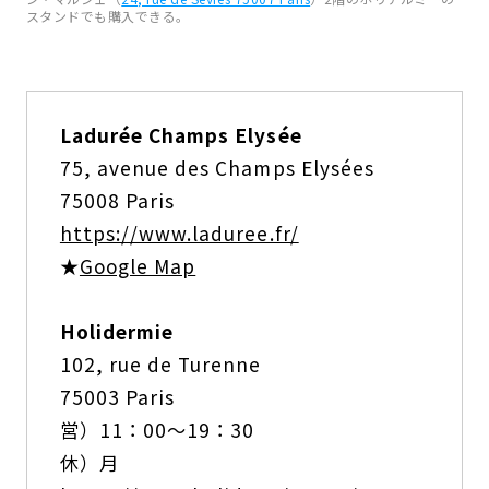
スタンドでも購入できる。
Ladurée Champs Elysée
75, avenue des Champs Elysées
75008 Paris
https://www.laduree.fr/
★
Google Map
Holidermie
102, rue de Turenne
75003 Paris
営）11：00～19：30
休）月