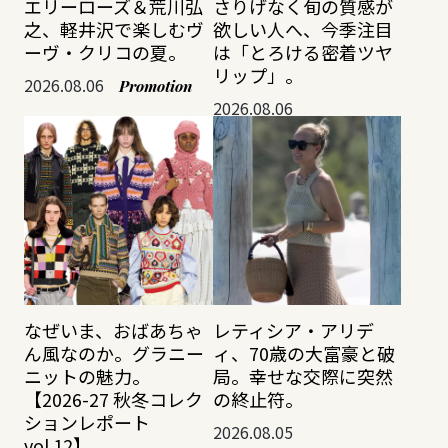
エリーローズ＆荒川弘
さりげなく旬の質感が
之、軽井沢で楽しむヴ
欲しい人へ、今季注目
ーヴ・クリコの夏。
は「とろける密着ツヤ
リップ」。
2026.08.06
Promotion
2026.08.06
なぜいま、おばあちゃ
レティシア・アリデ
ん風なのか。グラニー
ィ、70歳の大富豪と破
ニットの魅力。
局。幸せな交際に突然
【2026-27 秋冬コレク
の終止符。
ションレポート
2026.08.05
vol.12】