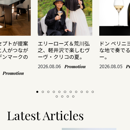
セプトが提案
エリーローズ＆荒川弘
ドン ペリニ
と人がつなが
之、軽井沢で楽しむヴ
な地で奏で
デンマークの
ーヴ・クリコの夏。
ー。
2026.08.06
2026.08.05
Promotion
P
Promotion
Latest Articles