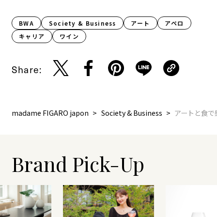
BWA
Society & Business
アート
アペロ
キャリア
ワイン
Share:
madame FIGARO japon
Society & Business
アートと食で
Brand Pick-Up