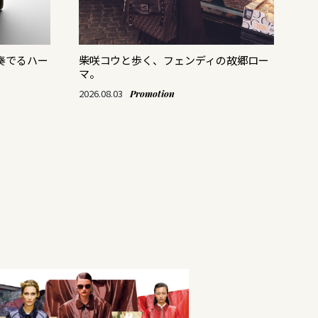
奏でるハー
柴咲コウと歩く、フェンディの故郷ロー
ス
マ。
「M
て
2026.08.03
Promotion
202