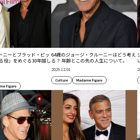
ーニーとブラッド・ピッ
64歳のジョージ・クルーニーはどう考え
る役」をめぐる30年越し
る？ 年齢とこの先の人生について。
2025.12.01
2
Culture​
Madame Figaro
me Figaro