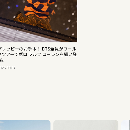
プレッピーのお手本！ BTS全員がワール
ドツアーでポロ ラルフ ローレンを纏い登
場。
026.08.07