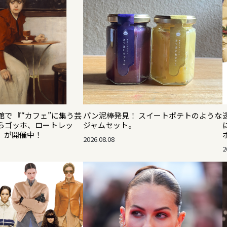
で 『“カフェ”に集う芸
パン泥棒発見！ スイートポテトのような
らゴッホ、ロートレッ
ジャムセット。
』が開催中！
2026.08.08
2