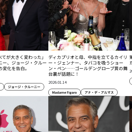
べてが大きく変わった」
ディカプリオと母、中指を立てるカイリ
ニー、ジョージ・クルー
ー・ジェンナー、タバコを吸うショー
の変化を告白。
ン・ペン……ゴールデングローブ賞の舞
2
台裏が話題に！
2026.01.14
ー
ジョージ・クルーニー
Madame Figaro
アナ・デ・アルマス