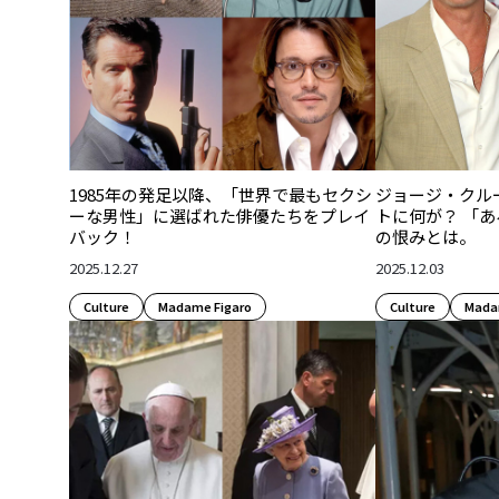
1985年の発足以降、「世界で最もセクシ
ジョージ・クル
ーな男性」に選ばれた俳優たちをプレイ
トに何が？ 「あ
バック！
の恨みとは。
2025.12.27
2025.12.03
Culture​
Madame Figaro
Culture​
Mada