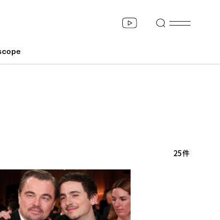
scope
25件