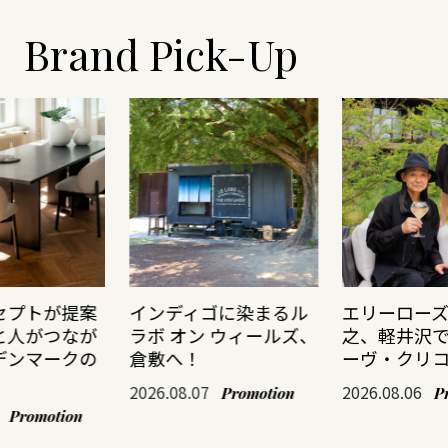
Brand Pick-Up
セプトが提案
インディゴに染まるル
エリーロー
と人がつなが
ラボ オン ウィールズ、
之、軽井沢
デンマークの
倉敷へ！
ーヴ・クリ
2026.08.07
2026.08.06
Promotion
P
Promotion