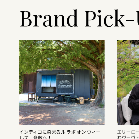
Brand Pick
がつ
インディゴに染まるル ラボ オン ウィー
エリーロ
ルズ、倉敷へ！
むヴーヴ