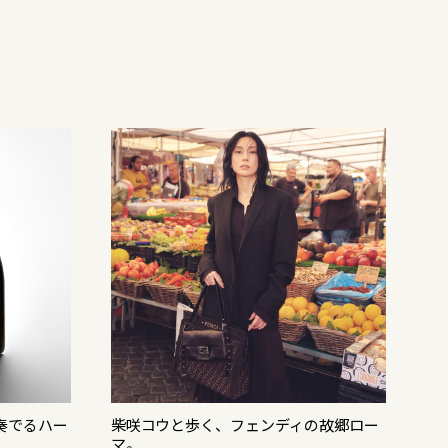
奏でるハー
柴咲コウと歩く、フェンディの故郷ロー
ス
マ。
「M