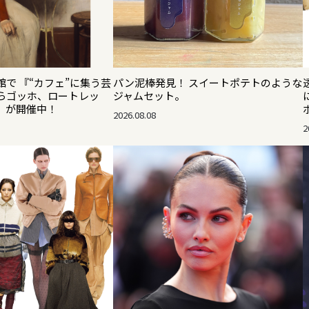
で 『“カフェ”に集う芸
パン泥棒発見！ スイートポテトのような
らゴッホ、ロートレッ
ジャムセット。
』が開催中！
2026.08.08
2