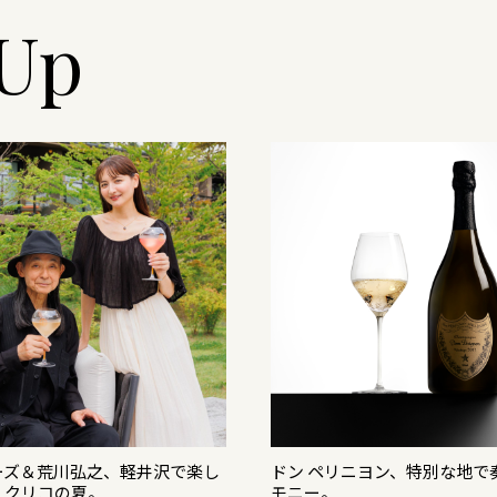
-Up
ーズ＆荒川弘之、軽井沢で楽し
ドン ペリニヨン、特別な地で
・クリコの夏。
モニー。