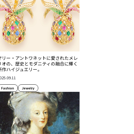
マリー・アントワネットに愛されたメレ
リオの、歴史とモダニティの融合に輝く
新作ハイジュエリー。
025.09.11
Fashion​
Jewelry