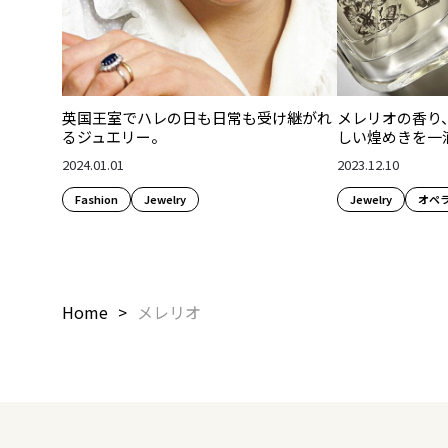
英国王室でハレの日も日常も受け継がれ
メレリオの香り
るジュエリー。
しい煌めきを一
2024.01.01
2023.12.10
Fashion​
Jewelry
Jewelry
オペ
Home
メレリオ