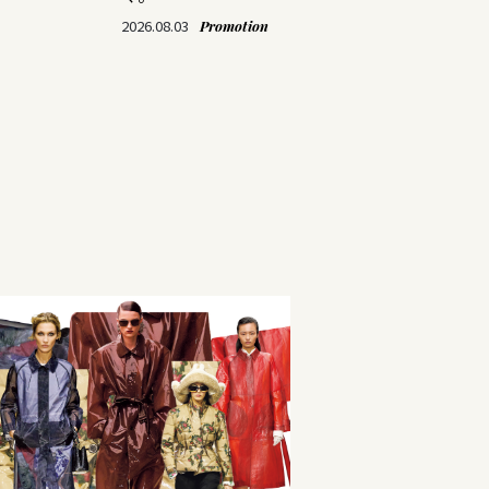
て
2026.08.03
Promotion
202