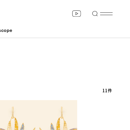
scope
11件