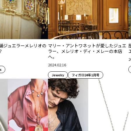
老舗ジュエラーメレリオの
マリー・アントワネットが愛したジュエ
？
ラー、メレリオ・ディ・メレーの本店
へ。
2
2024.02.16
s
Jewelry
フィガロ24年1月号