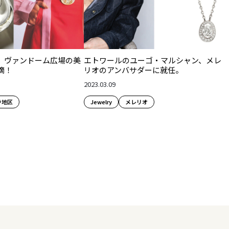
、ヴァンドーム広場の美
エトワールのユーゴ・マルシャン、メレ
滴！
リオのアンバサダーに就任。
2023.03.09
ラ地区
Jewelry
メレリオ