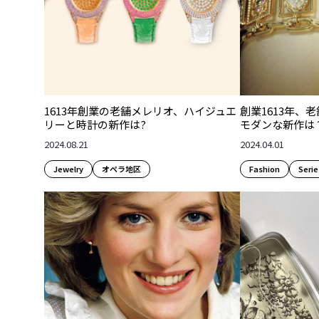
1613年創業の老舗メレリオ、ハイジュエ
創業1613年、
リーと時計の新作は?
モダンな新作は
2024.08.21
2024.04.01
Jewelry
オペラ地区
Fashion​
Serie