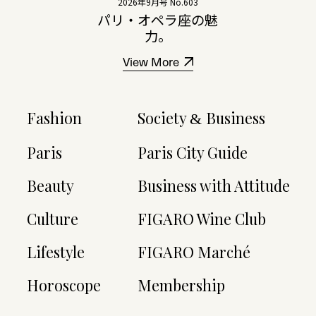
2026年9月号 No.603
パリ・オペラ座の魅
力。
View More
Fashion
Society
Business
&
Paris
Paris City Guide
Beauty
Business with Attitude
Culture
FIGARO Wine Club
Lifestyle
FIGARO Marché
Horoscope
Membership