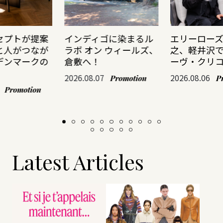
セプトが提案
インディゴに染まるル
エリーロー
と人がつなが
ラボ オン ウィールズ、
之、軽井沢
デンマークの
倉敷へ！
ーヴ・クリ
2026.08.07
2026.08.06
Promotion
P
Promotion
Latest Articles