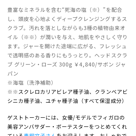
豊富なミネラルを含む“死海の塩（※）”を配合
し、頭皮を心地よくディープクレンジングするス
クラブ。汚れを落としながらも3種の植物由来オ
イル（※※）が潤いを与え、地肌をやさしく守り
ます。ジャーを開けた途端に広がる、フレッシュ
で透明感のある香りにもうっとり。ヘッドスクラ
ブ グリーン・ローズ 300g ￥4,840/サボン ジャ
パン
※海塩（洗浄補助）
※※
スクレロカリアビレア種子油、クランベアビ
シニカ種子油、ユチャ種子油（すべて保湿成分）
ゲストトーカーには、女優/モデルでフィガロの
美容アンバサダー・ボーテスターをつとめてくれ
ている
青柳文子さん
をお迎えします。おしゃれで