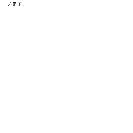
います」
ビルケンシュトックとの最新コラボレーショ
ン。
左から、イッセイ ミヤケ（2000年）、ヨウジヤマモト（2002
年）、コム デ ギャルソン（2004年）とのコラボレーションシュ