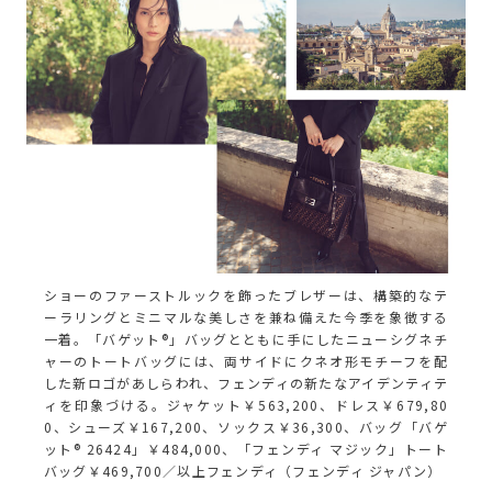
ショーのファーストルックを飾ったブレザーは、構築的なテ
ーラリングとミニマルな美しさを兼ね備えた今季を象徴する
一着。「バゲット®」バッグとともに手にしたニューシグネチ
ャーのトートバッグには、両サイドにクネオ形モチーフを配
した新ロゴがあしらわれ、フェンディの新たなアイデンティテ
ィを印象づける。ジャケット￥563,200、ドレス￥679,80
0、シューズ￥167,200、ソックス￥36,300、バッグ「バゲ
ット® 26424」￥484,000、「フェンディ マジック」トート
バッグ￥469,700／以上フェンディ（フェンディ ジャパン）