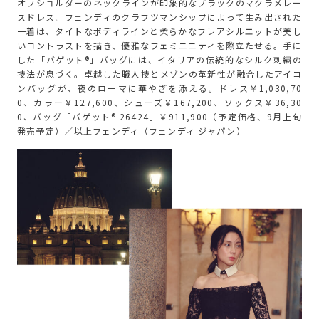
オフショルダーのネックラインが印象的なブラックのマクラメレー
スドレス。フェンディのクラフツマンシップによって生み出された
一着は、タイトなボディラインと柔らかなフレアシルエットが美し
いコントラストを描き、優雅なフェミニニティを際立たせる。手に
した「バゲット®」バッグには、イタリアの伝統的なシルク刺繍の
技法が息づく。卓越した職人技とメゾンの革新性が融合したアイコ
ンバッグが、夜のローマに華やぎを添える。ドレス￥1,030,70
0、カラー￥127,600、シューズ￥167,200、ソックス￥36,30
0、バッグ「バゲット® 26424」￥911,900（予定価格、9月上旬
発売予定）／以上フェンディ（フェンディ ジャパン）