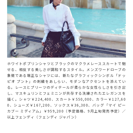
ホワイトポプリンシャツとブラックのマクラメレーススカートで魅
せる、相反する美しさが調和するスタイル。メンズワードローブの
象徴である端正なシャツには、新たなグラフィックシンボル「ドッ
ピオ プント」の刺繍をあしらい、モダンなアクセントを添えてい
る。レースとプリーツのディテールが柔らかな女性らしさを引き出
し、マスキュリンとフェミニンが共存する洗練されたエレガンスを
描く。シャツ￥224,400、スカート￥550,000、カラー￥127,60
0、シューズ￥167,200、ソックス￥36,300、バッグ「マイ ピー
カブー ミディアム」￥959,200（予定価格、9月上旬発売予定）／
以上フェンディ（フェンディ ジャパン）