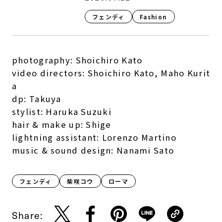
フェンディ
Fashion​
photography: Shoichiro Kato
video directors: Shoichiro Kato, Maho Kurit
a
dp: Takuya
stylist: Haruka Suzuki
hair & make up: Shige
lightning assistant: Lorenzo Martino
music & sound design: Nanami Sato
フェンディ
柴咲コウ
ローマ
Share: