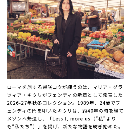
ローマを旅する柴咲コウが纏うのは、マリア・グラ
ツィア・キウリがフェンディの新章として発表した
2026-27年秋冬コレクション。1989年、24歳でフ
ェンディの門を叩いたキウリは、約40年の時を経て
メゾンへ帰還し、「Less I, more us（“私”より
も“私たち”）」を掲げ、新たな物語を紡ぎ始めた。