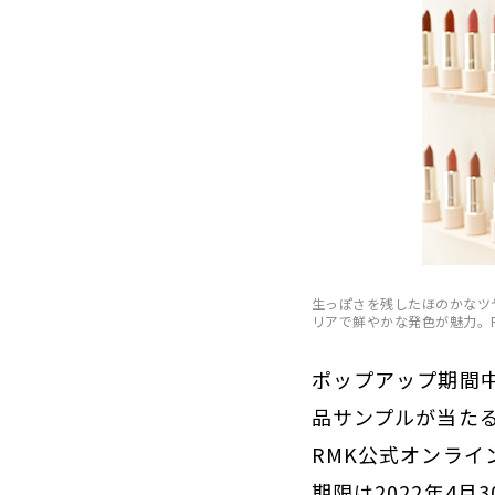
生っぽさを残したほのかなツ
リアで鮮やかな発色が魅力。RMK
ポップアップ期間中
品サンプルが当た
RMK公式オンラ
期限は2022年4月