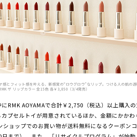
ヤ感とフィット感を叶える、新感覚の“ロウグロウ”なリップ。つける人の肌の
 ザ リップカラー 全15色 各￥3,850（3/4発売）
にRMK AOYAMAで合計￥2,750（税込）以上購
るカプセルトイが用意されているほか、金額にかかわ
インショップでのお買い物が送料無料になるクーポン
30日まで）。また、「リサイクルプログラム」が始動した