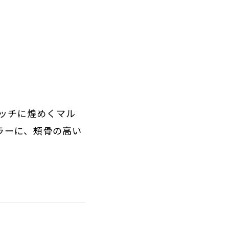
ッチに煌めくマル
ラーに、頰骨の高い