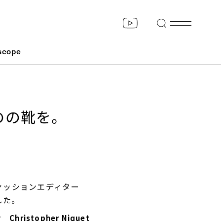
scope
のの靴を。
ァッションエディター
した。
ristopher Niquet