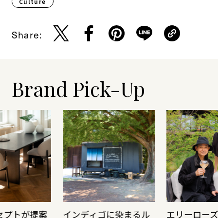
Culture​
Share:
Brand Pick-Up
セプトが提案
インディゴに染まるル
エリーロー