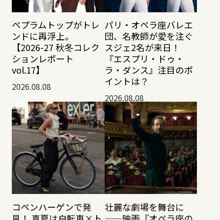
ペプラムトップがトレ
パリ・オペラ座バレエ
ンドに再浮上。
団、名教師が愛を注ぐ
【2026-27 秋冬コレク
スジェ2名が来日！
ションレポート
『エスプリ・ドゥ・
vol.17】
ラ・ダンス』注目のポ
イントは？
2026.08.08
2026.08.08
コペンハーゲンで発
壮麗な劇場を舞台に
見！ 真夏は自転車×ト
——映画『オペラ座の