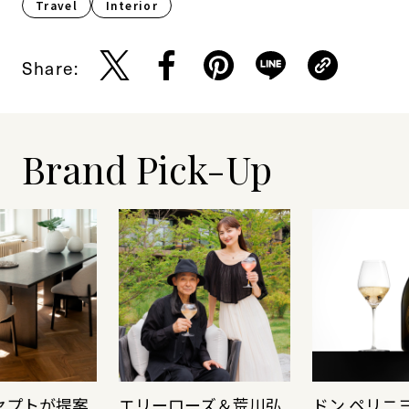
Travel
Interior
Share:
Brand Pick-Up
セプトが提案
エリーローズ＆荒川弘
ドン ペリニ