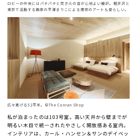
ロビーの中央にはパチパチと焚き火の音が心地よい暖炉。軽井沢と
東京で活動する画家の平澤まりこによる煙突のアートも愛らしい。
広々寛げる52平米。©The Conran Shop
私が泊まったのは103号室。高い天井から壁までが
明るい木目で統一されたやさしく開放感ある室内。
インテリアは、カール・ハンセン＆サンのデイベッ