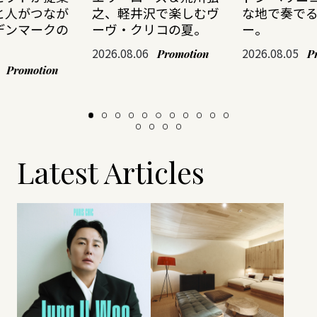
と人がつなが
之、軽井沢で楽しむヴ
な地で奏で
デンマークの
ーヴ・クリコの夏。
ー。
2026.08.06
2026.08.05
Promotion
P
Promotion
Latest Articles