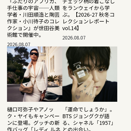
『ふたりのアフリカ、
チェック柄の着こなし
手仕事の宇宙──人類
をランウェイから学
学者・川田順造と陶芸
ぶ。【2026-27 秋冬コ
作家・小川待子のコレ
レクションレポート
クション』が世田谷美
vol.14】
術館で開催中。
2026.08.07
2026.08.07
樋口可弥子やアノッ
「運命でしょうか」。
ク・ヤイもキャンペー
BTS ジョングクが語
ンに登場。グッチの新
る、シャネル「1957」
作バッグ「レディ ルネ
との出合い。