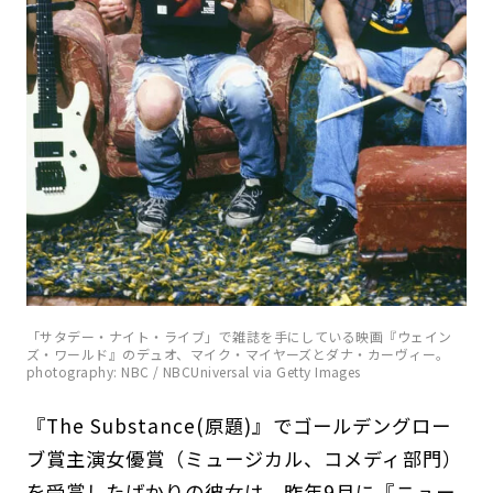
「サタデー・ナイト・ライブ」で雑誌を手にしている映画『ウェイン
ズ・ワールド』のデュオ、マイク・マイヤーズとダナ・カーヴィー。
photography: NBC / NBCUniversal via Getty Images
『The Substance(原題)』でゴールデングロー
ブ賞主演女優賞（ミュージカル、コメディ部門）
を受賞したばかりの彼女は、昨年9月に『ニュー