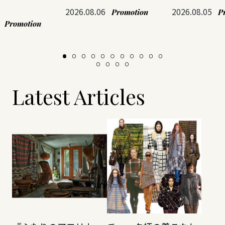
2026.08.06
2026.08.05
Promotion
P
Promotion
Latest Articles