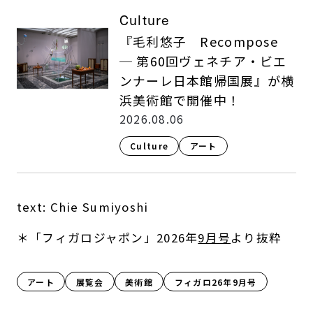
Culture
『毛利悠子 Recompose
─ 第60回ヴェネチア・ビエ
ンナーレ日本館帰国展』が横
浜美術館で開催中！
2026.08.06
Culture​
アート
text: Chie Sumiyoshi
＊「フィガロジャポン」2026年
9月号
より抜粋
アート
展覧会
美術館
フィガロ26年9月号