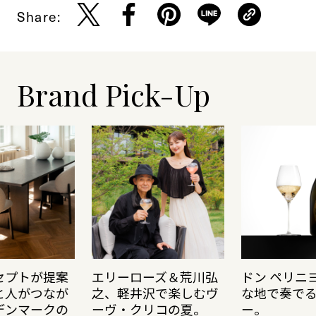
Share:
Brand Pick-Up
セプトが提案
エリーローズ＆荒川弘
ドン ペリニ
と人がつなが
之、軽井沢で楽しむヴ
な地で奏で
デンマークの
ーヴ・クリコの夏。
ー。