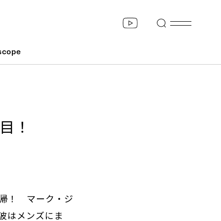
scope
目！
帰！ マーク・ジ
波はメンズにま