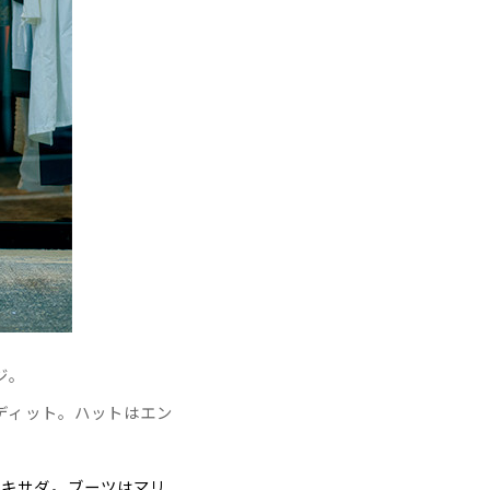
ジ。
ディット。ハットはエン
カキサダ。ブーツはマリ