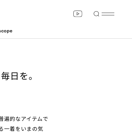
scope
い毎日を。
普遍的なアイテムで
する一着をいまの気