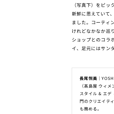
（写真下）をピッ
新鮮に思えていて
ました。コーティ
けれどなかなか巡
ショップとのコラ
イ、足元にはサン
長尾悦美
｜YOSH
（髙島屋 ウィメ
スタイル & エ
門のクリエイテ
も務める。