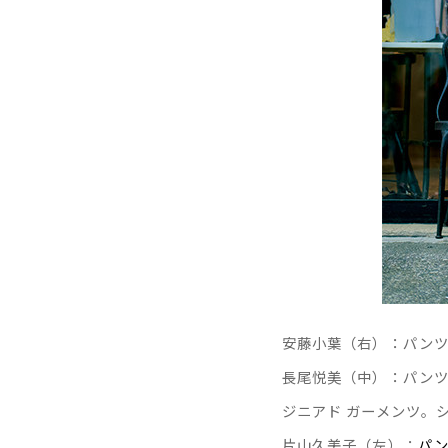
安藤小葉（右）：
パンツ
長尾悦美（中）：
パンツ
ジニアド ガーメンツ。
片山久美子（左）：
パン