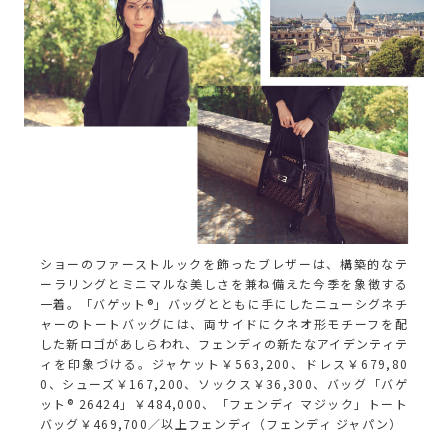
ショーのファーストルックを飾ったブレザーは、構築的なテ
ーラリングとミニマルな美しさを兼ね備えた今季を象徴する
一着。「バゲット®」バッグとともに手にしたニューシグネチ
ャーのトートバッグには、両サイドにクネオ形モチーフを配
した新ロゴがあしらわれ、フェンディの新たなアイデンティテ
ィを印象づける。ジャケット￥563,200、ドレス￥679,80
0、シューズ￥167,200、ソックス￥36,300、バッグ「バゲ
ット® 26424」￥484,000、「フェンディ マジック」トート
バッグ￥469,700／以上フェンディ（フェンディ ジャパン）