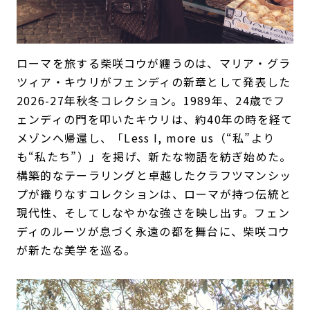
ローマを旅する柴咲コウが纏うのは、マリア・グラ
ツィア・キウリがフェンディの新章として発表した
2026-27年秋冬コレクション。1989年、24歳でフ
ェンディの門を叩いたキウリは、約40年の時を経て
メゾンへ帰還し、「Less I, more us（“私”より
も“私たち”）」を掲げ、新たな物語を紡ぎ始めた。
構築的なテーラリングと卓越したクラフツマンシッ
プが織りなすコレクションは、ローマが持つ伝統と
現代性、そしてしなやかな強さを映し出す。フェン
ディのルーツが息づく永遠の都を舞台に、柴咲コウ
が新たな美学を巡る。