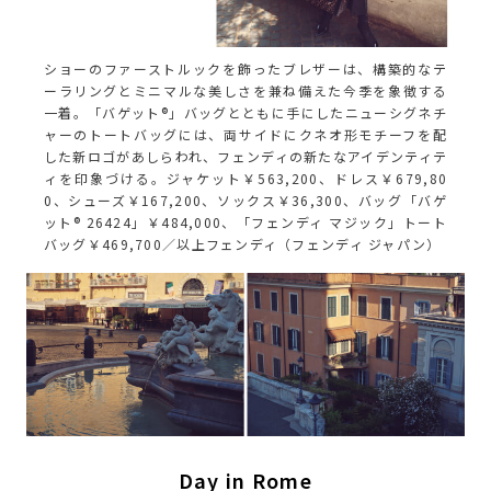
ショーのファーストルックを飾ったブレザーは、構築的なテ
ーラリングとミニマルな美しさを兼ね備えた今季を象徴する
一着。「バゲット®」バッグとともに手にしたニューシグネチ
ャーのトートバッグには、両サイドにクネオ形モチーフを配
した新ロゴがあしらわれ、フェンディの新たなアイデンティテ
ィを印象づける。ジャケット￥563,200、ドレス￥679,80
0、シューズ￥167,200、ソックス￥36,300、バッグ「バゲ
ット® 26424」￥484,000、「フェンディ マジック」トート
バッグ￥469,700／以上フェンディ（フェンディ ジャパン）
Day in Rome