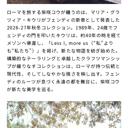
ローマを旅する柴咲コウが纏うのは、マリア・グラ
ツィア・キウリがフェンディの新章として発表した
2026-27年秋冬コレクション。1989年、24歳でフ
ェンディの門を叩いたキウリは、約40年の時を経て
メゾンへ帰還し、「Less I, more us（“私”より
も“私たち”）」を掲げ、新たな物語を紡ぎ始めた。
構築的なテーラリングと卓越したクラフツマンシッ
プが織りなすコレクションは、ローマが持つ伝統と
現代性、そしてしなやかな強さを映し出す。フェン
ディのルーツが息づく永遠の都を舞台に、柴咲コウ
が新たな美学を巡る。