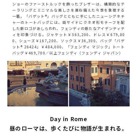
ショーのファーストルックを飾ったブレザーは、構築的なテ
ーラリングとミニマルな美しさを兼ね備えた今季を象徴する
一着。「バゲット®」バッグとともに手にしたニューシグネチ
ャーのトートバッグには、両サイドにクネオ形モチーフを配
した新ロゴがあしらわれ、フェンディの新たなアイデンティテ
ィを印象づける。ジャケット￥563,200、ドレス￥679,80
0、シューズ￥167,200、ソックス￥36,300、バッグ「バゲ
ット® 26424」￥484,000、「フェンディ マジック」トート
バッグ￥469,700／以上フェンディ（フェンディ ジャパン）
Day in Rome
昼のローマは、歩くたびに物語が生まれる。