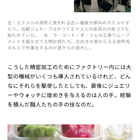
左：エナメルの研究に使われる古い釉薬や原料のボトルがず
らり。古都ジュネーブはかつてエナメルの技術力の高さでも
知られていた。 右：ラ・コート・オ・フェの工房でムーブ
メントを組み立てる時計師たち。北向きの窓から入る自然光
のもとで作業をするのが昔からの習わし。
こうした精密加工のためにファクトリー内には大
型の機械がいくつも導入されているけれど、どん
なにそれらを駆使したとしても、最後にジュエリ
ーやウォッチに煌めきを与えるのは人の手。経験
を積んだ職人たちの手の技なのだ。