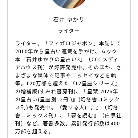
石井 ゆかり
ライター
ライター。「フィガロジャポン」本誌にて
2010年から星占い連載を手がけ、ムック
本「石井ゆかりの星占い3」（CCCメディ
アハウス刊）が好評発売中。そのほか、さ
まざまな媒体で記事やエッセイなどを執
筆。120万部を超えた『12星座シリーズ』
の増補版(すみれ書房刊)、『星栞 2026年
の星占い(星座別12冊 )』(幻冬舎コミック
ス刊)も発売中。『愛する人に。』（幻冬
舎コミックス刊）、『夢を読む』（白泉社
刊）など、著書多数。累計発行部数は400
万部を超える。