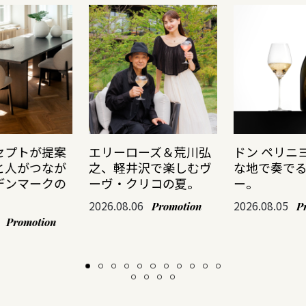
セプトが提案
エリーローズ＆荒川弘
ドン ペリニ
と人がつなが
之、軽井沢で楽しむヴ
な地で奏で
デンマークの
ーヴ・クリコの夏。
ー。
2026.08.06
2026.08.05
Promotion
P
Promotion