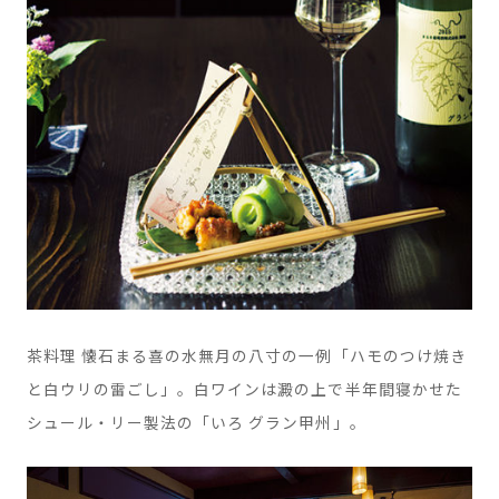
茶料理 懐石まる喜の水無月の八寸の一例「ハモのつけ焼き
と白ウリの雷ごし」。白ワインは澱の上で半年間寝かせた
シュール・リー製法の「いろ グラン甲州」。