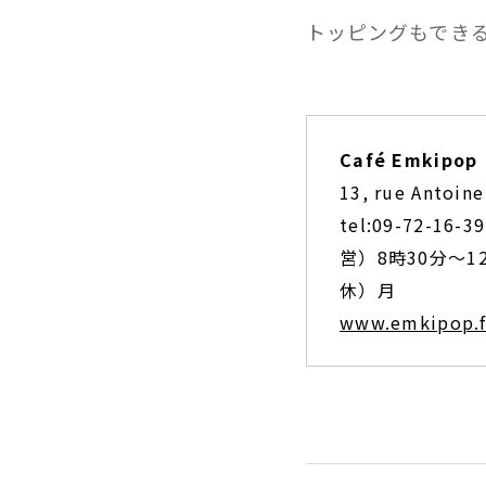
トッピングもでき
Café Emkipop
13, rue Antoine
tel:09-72-16-3
営）8時30分〜1
休）月
www.emkipop.f