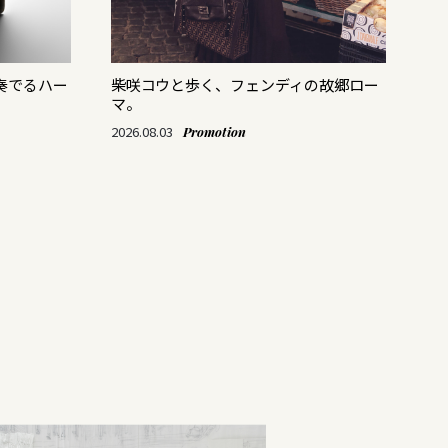
奏でるハー
柴咲コウと歩く、フェンディの故郷ロー
ス
マ。
「M
て
2026.08.03
Promotion
202