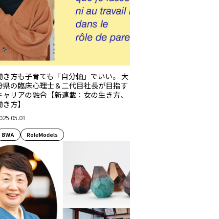
働き方も子育ても「自分軸」でいい。 大
分県の臨床心理士＆二代目社長が目指す
キャリアの融合【新連載：女の生き方、
働き方】
025.05.01
BWA
RoleModels