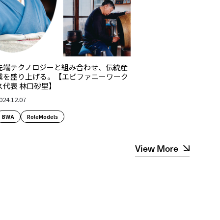
先端テクノロジーと組み合わせ、伝統産
業を盛り上げる。【エピファニーワーク
ス代表 林口砂里】
024.12.07
BWA
RoleModels
View More