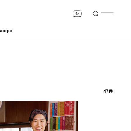
scope
47件