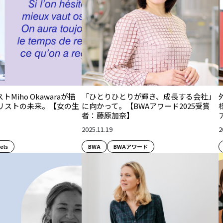
Miho Okawaraが描
「ひとりひとりが輝き、成長する会社」
リストの未来。【女の生
に向かって。【BWAアワード2025受賞
者：藤原加奈】
2025.11.19
2
els
BWA
BWAアワード