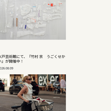
水戸芸術館にて、『竹村 京 うごくせか
い』が開催中！
026.08.09