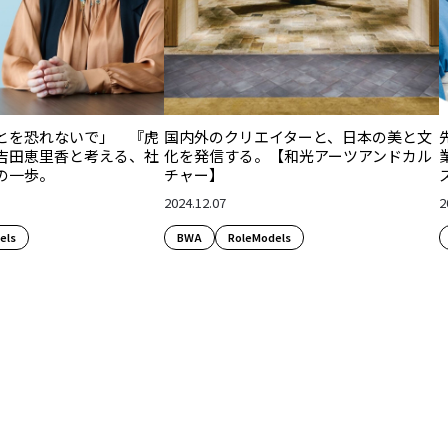
とを恐れないで」 『虎
国内外のクリエイターと、日本の美と文
吉田恵里香と考える、社
化を発信する。【和光アーツアンドカル
の一歩。
チャー】
2024.12.07
2
els
BWA
RoleModels