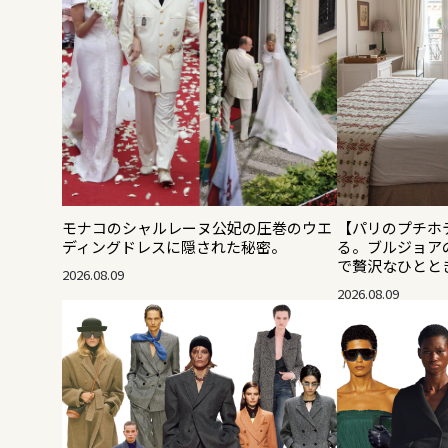
モナコのシャルレーヌ公妃の圧巻のウエ
【パリのプチホ
ディングドレスに隠された秘密。
る。ブルジョア
で贅沢なひとと
2026.08.09
2026.08.09