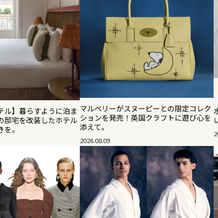
マルベリーがスヌーピーとの限定コレク
テル】暮らすように泊ま
ションを発売！英国クラフトに遊び心を
の邸宅を改装したホテル
添えて。
きを。
2
2026.08.09