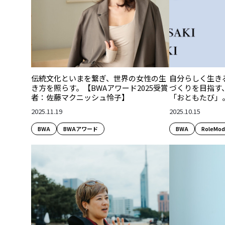
伝統文化といまを繋ぎ、世界の女性の生
自分らしく生き
き方を照らす。【BWAアワード2025受賞
づくりを目指す
者：佐藤マクニッシュ怜子】
「おともたび」
2025.11.19
2025.10.15
BWA
BWAアワード
BWA
RoleMod