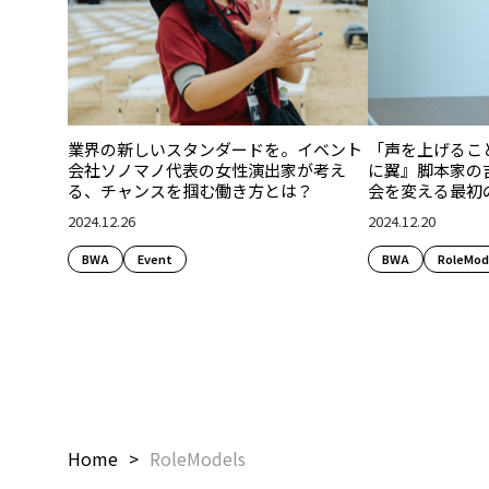
業界の新しいスタンダードを。イベント
「声を上げるこ
会社ソノマノ代表の女性演出家が考え
に翼』脚本家の
る、チャンスを掴む働き方とは？
会を変える最初
2024.12.26
2024.12.20
BWA
Event
BWA
RoleMod
Home
RoleModels