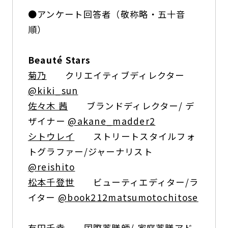
●アンケート回答者（敬称略・五十音
順）
Beauté Stars
菊乃
クリエイティブディレクター
@kiki_sun
佐々木 茜
ブランドディレクター/ デ
ザイナー
@akane_madder2
シトウレイ
ストリートスタイルフォ
トグラファー/ジャーナリスト
@reishito
松本千登世
ビューティエディター/ラ
イター
@book212matsumotochitose
有田千幸 国際薬膳師/ 家庭薬膳アド