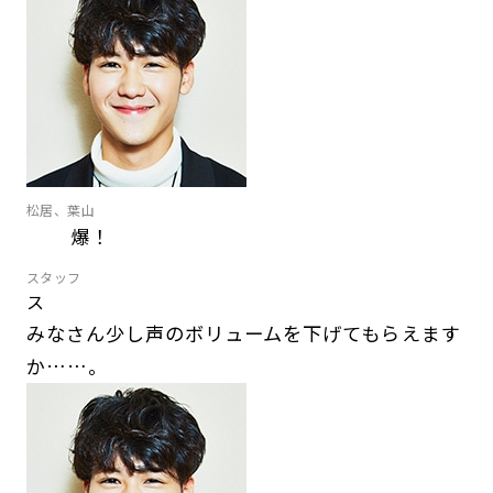
松居、葉山
爆！
スタッフ
ス
みなさん少し声のボリュームを下げてもらえます
か……。