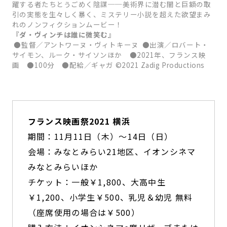
躍する者たちとうごめく陰謀──美術界に潜む闇と巨額の取
引の実態を生々しく暴く、ミステリー小説を超えた欲望まみ
れのノンフィクションムービー！
『ダ・ヴィンチは誰に微笑む』
●監督／アントワーヌ・ヴィトキーヌ ●出演／ロバート・
サイモン、ルーク・サイソンほか ●2021年、フランス映
画 ●100分 ●配給／ギャガ ©2021 Zadig Productions
フランス映画祭2021 横浜
期間：11月11日（木）～14日（日）
会場：みなとみらい21地区、イオンシネマ
みなとみらいほか
チケット：一般￥1,800、大高中生
￥1,200、小学生￥500、乳児＆幼児 無料
（座席使用の場合は￥500）