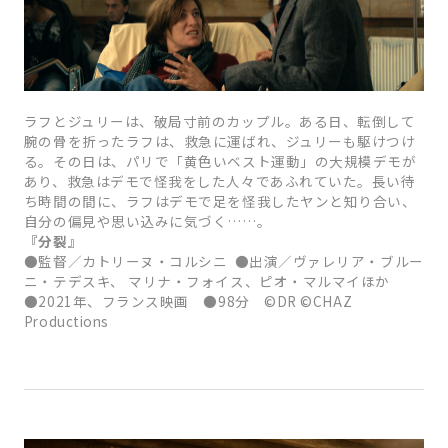
ラフとジュリーは、破局寸前のカップル。ある日、転倒して
腕の骨を折ったラフは、救急に運ばれ、ジュリーも駆けつけ
る。その日は、パリで「黄色いベスト運動」の大規模デモが
あり、救急はデモで怪我をした人々であふれていた。長い待
ち時間の間に、ラフはデモで足を怪我したヤンと知り合い、
自分の偏見や思い込みに気づく……。
『分裂』
●監督／カトリーヌ・コルシニ ●出演／ヴァレリア・ブルー
ニ・テデスキ、 マリナ・フォイス、ピオ・マルマイほか
●2021年、フランス映画 ●98分 ©DR ©CHAZ
Productions