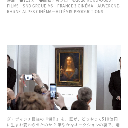
FILMS―SND GROUE M6ーFRANCE 3 CINÉMA―AUVERGNE-
RHôNE-ALPES CINÉMA―ALTÉMIS PRODUCTIONS
ダ・ヴィンチ最後の『傑作』を、誰が、どうやって510億円
に生まれ変わらせたのか？ 華やかなオークションの裏で、暗