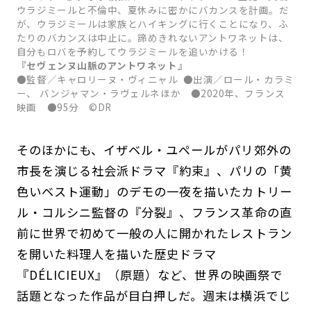
ウラジミールと不倫中、夏休みに密かにバカンスを計画。だ
が、ウラジミールは家族とハイキングに行くことになり、ふ
たりのバカンスは中止に。諦めきれないアントワネットは、
自分もロバを予約してウラジミールを追いかける！
『セヴェンヌ山脈のアントワネット』
●監督／キャロリーヌ・ヴィニャル ●出演／ロール・カラミ
ー、 バンジャマン・ラヴェルネほか ●2020年、フランス
映画 ●95分 ©DR
そのほかにも、イザベル・ユペールがパリ郊外の
市長を演じる社会派ドラマ『約束』、パリの「黄
色いベスト運動」のデモの一夜を描いたカトリー
ル・コルシニ監督の『分裂』、フランス革命の直
前に世界で初めて一般の人に開かれたレストラン
を開いた料理人を描いた歴史ドラマ
『DÉLICIEUX』（原題）など、世界の映画祭で
話題となった作品が目白押しだ。週末は横浜でじ