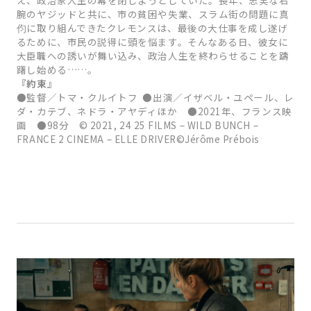
腕のヤジッドと共に、市の貧困や失業、スラム街の問題に真
伨に取り組んできたクレモンスは、最後の大仕事を成し遂げ
るために、市民の説得に頭を悩ます。そんなある日、彼女に
大臣職への誘いが舞い込み、政治人生を終わらせることを躊
躇し始める……。
『約束』
●監督／トマ・クルイトフ ●出演／イザベル・ユペール、レ
ダ・カテブ、ネドラ・アヤディほか ●2021年、フランス映
画 ●98分 © 2021, 24 25 FILMS – WILD BUNCH –
FRANCE 2 CINEMA – ELLE DRIVER©Jérôme Prébois