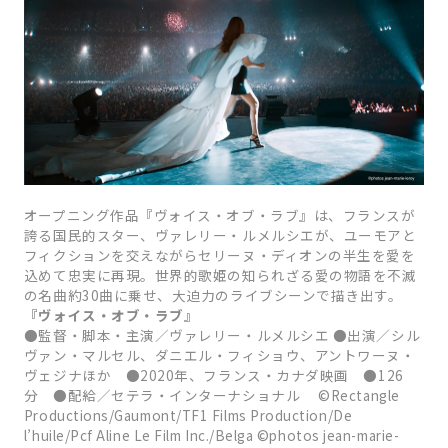
オープニング作品『ヴォイス・オブ・ラブ』は、フランスが
誇る国民的スター、ヴァレリー・ルメルシエが、ユーモアと
フィクションを交えながらセリーヌ・ディオンの半生を愛を
込めて忠実に再現。世界的歌姫の知られざる愛の物語を不滅
の名曲約30曲に乗せ、大迫力のライブシーンで描き出す。
『ヴォイス・オブ・ラブ』
●監督・脚本・主演／ヴァレリー・ルメルシエ ●出演／シル
ヴァン・マルセル、ダニエル・フィショウ、アントワーヌ・
ヴェジナほか ●2020年、フランス・カナダ映画 ●126
分 ●配給／セテラ・インターナショナル ©Rectangle
Productions/Gaumont/TF1 Films Production/De
l’huile/Pcf Aline Le Film Inc./Belga ©photos jean-marie-