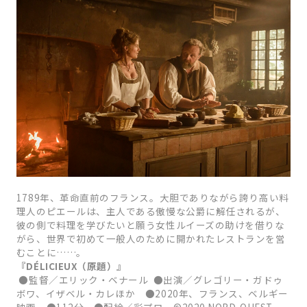
1789年、革命直前のフランス。大胆でありながら誇り高い料
理人のピエールは、主人である傲慢な公爵に解任されるが、
彼の側で料理を学びたいと願う女性ルイーズの助けを借りな
がら、世界で初めて一般人のために開かれたレストランを営
むことに……。
『DÉLICIEUX（原題）』
●監督／エリック・ベナール ●出演／グレゴリー・ガドゥ
ボワ、イザベル・カレほか ●2020年、フランス、ベルギー
映画 ●112分 ●配給／彩プロ ©2020 NORD-OUEST