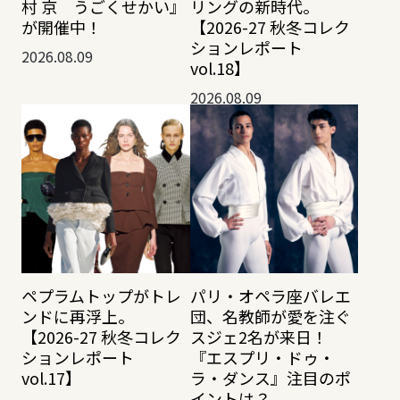
村 京 うごくせかい』
リングの新時代。
が開催中！
【2026-27 秋冬コレク
ションレポート
2026.08.09
vol.18】
2026.08.09
ペプラムトップがトレ
パリ・オペラ座バレエ
ンドに再浮上。
団、名教師が愛を注ぐ
【2026-27 秋冬コレク
スジェ2名が来日！
ションレポート
『エスプリ・ドゥ・
vol.17】
ラ・ダンス』注目のポ
イントは？