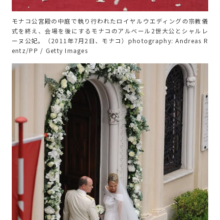
モナコ公宮殿の中庭で執り行われたロイヤルウエディングの宗教儀
式を終え、会場を後にするモナコのアルベール2世大公とシャルレ
ーヌ公妃。（2011年7月2日、モナコ）photography: Andreas R
entz/PP / Getty Images