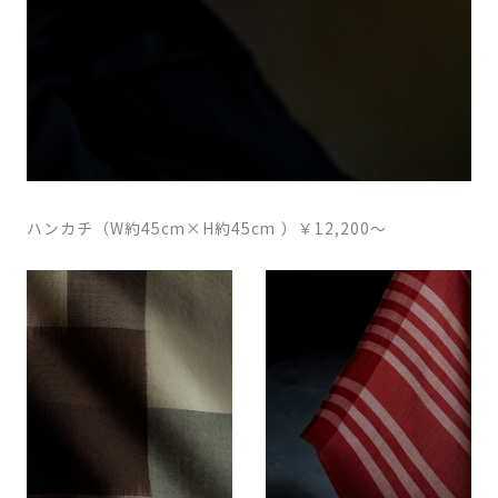
ハンカチ（W約45cm×H約45cm ）￥12,200〜