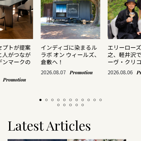
セプトが提案
インディゴに染まるル
エリーロー
と人がつなが
ラボ オン ウィールズ、
之、軽井沢
デンマークの
倉敷へ！
ーヴ・クリ
2026.08.07
2026.08.06
Promotion
P
Promotion
Latest Articles