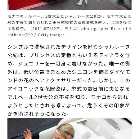
モナコのアルベール2世大公とシャルレーヌ公妃が、モナコ大公宮
殿の中庭で執り行われた王室結婚式の宗教儀式を終え、会場を後に
する様子。（2011年7月2日、モナコ）photography: Richard H
eathcote/PP / Getty Images
シンプルで洗練されたデザインを好むシャルレーヌ
公妃は、プリンセスの定番ともいえるティアラを含
め、ジュエリーを一切身に着けなかった。唯一の例
外は、低い位置でまとめたシニヨンを飾るダイヤモ
ンドの花のヘアアクセサリーだった。しかし、この
アイコニックな花嫁姿は、挙式の数日前に夫となる
アルベール2世大公の不貞を知り、モナコから逃れ
ようとしたとされる噂によって、危うくその印象が
かき消されそうになった。