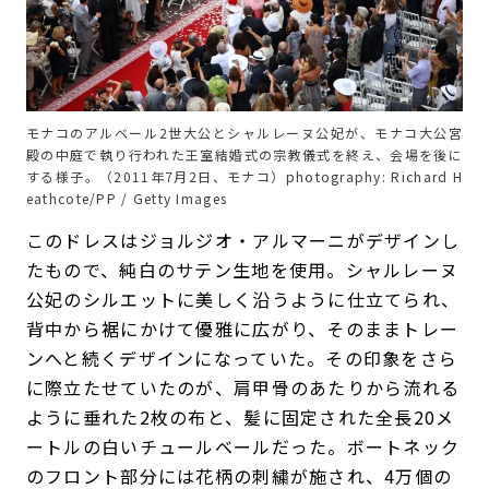
モナコのアルベール2世大公とシャルレーヌ公妃が、モナコ大公宮
殿の中庭で執り行われた王室結婚式の宗教儀式を終え、会場を後に
する様子。（2011年7月2日、モナコ）photography: Richard H
eathcote/PP / Getty Images
このドレスはジョルジオ・アルマーニがデザインし
たもので、純白のサテン生地を使用。シャルレーヌ
公妃のシルエットに美しく沿うように仕立てられ、
背中から裾にかけて優雅に広がり、そのままトレー
ンへと続くデザインになっていた。その印象をさら
に際立たせていたのが、肩甲骨のあたりから流れる
ように垂れた2枚の布と、髪に固定された全長20メ
ートルの白いチュールベールだった。ボートネック
のフロント部分には花柄の刺繍が施され、4万個の