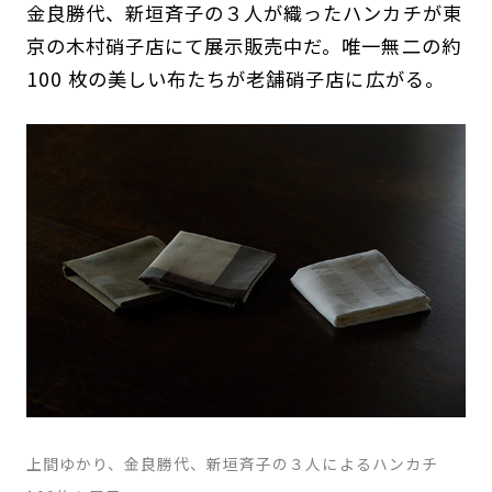
金良勝代、新垣斉子の３人が織ったハンカチが東
京の木村硝子店にて展示販売中だ。唯一無二の約
100 枚の美しい布たちが老舗硝子店に広がる。
上間ゆかり、金良勝代、新垣斉子の３人によるハンカチ