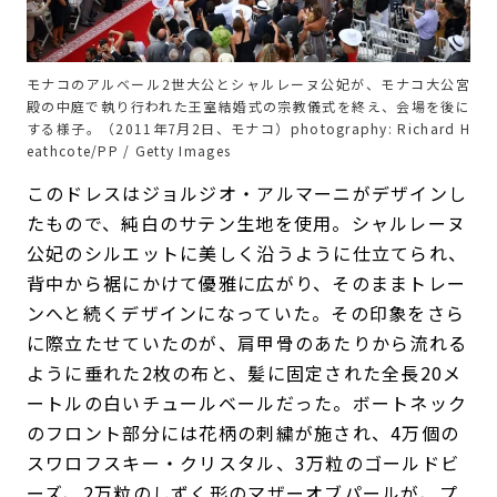
モナコのアルベール2世大公とシャルレーヌ公妃が、モナコ大公宮
殿の中庭で執り行われた王室結婚式の宗教儀式を終え、会場を後に
する様子。（2011年7月2日、モナコ）photography: Richard H
eathcote/PP / Getty Images
このドレスはジョルジオ・アルマーニがデザインし
たもので、純白のサテン生地を使用。シャルレーヌ
公妃のシルエットに美しく沿うように仕立てられ、
背中から裾にかけて優雅に広がり、そのままトレー
ンへと続くデザインになっていた。その印象をさら
に際立たせていたのが、肩甲骨のあたりから流れる
ように垂れた2枚の布と、髪に固定された全長20メ
ートルの白いチュールベールだった。ボートネック
のフロント部分には花柄の刺繍が施され、4万個の
スワロフスキー・クリスタル、3万粒のゴールドビ
ーズ、2万粒のしずく形のマザーオブパールが、プ