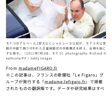
モナコのアルベール2世大公とシャルレーヌ公妃が、モナコ大公宮
殿の中庭で執り行われた王室結婚式の宗教儀式を終え、会場を後に
する様子。（2011年7月2日、モナコ）photography: Richard H
eathcote/PP / Getty Images
From
madameFIGARO.fr
※この記事は、フランスの新聞社「Le Figaro」グ
ループが発行する「
madame.lefigaro.fr
」で掲載
されたものの翻訳版です。データや研究結果はすべ
てオリジナル記事によるものです。
text: Axelle Dusart (madame.lefigaro.fr)