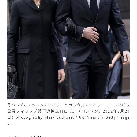
母のレディ・ヘレン・テイラーとカシウス・テイラー、エジンバラ
公爵フィリップ殿下追悼式典にて。（ロンドン、2022年3月29
日）photography: Mark Cuthbert / UK Press via Getty Image
s