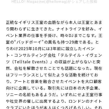
HELLO! Magazine(@hellomag)がシェアした投稿
正統なイギリス王室の血筋ながら本人は王室とあま
り関わらずに生きてきた。ナイトライフを好み、イ
ベント業界の仕事を手掛け、時々DJまでこなす。王
室の“バッドボーイ”の異名も持つ29歳である。と
りわけ2025年10月には3年前に設立したイベン
ト・コンサルティング会社「テルテイル・イヴェン
ツ（Telltale Events）」の収益が上がらないと突
然、会社を解散させたことでも話題になった。現在
はフリーランスとして似たような活動を続けてお
り、アートと音楽を融合させたイベントを大口顧客
向けに企画している。取引先には日本の大手企業、
ソニーの名前もあるようだ。いずれにせよ王室行事
や社交界の催しに出席するより、ロンドンのナイト
クラブにいたほうが本人はくつろげるらしい。それ