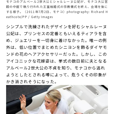
モナコのアルベール2世大公とシャルレーヌ公妃が、モナコ大公宮
殿の中庭で執り行われた王室結婚式の宗教儀式を終え、会場を後に
する様子。（2011年7月2日、モナコ）photography: Richard H
eathcote/PP / Getty Images
シンプルで洗練されたデザインを好むシャルレーヌ
公妃は、プリンセスの定番ともいえるティアラを含
め、ジュエリーを一切身に着けなかった。唯一の例
外は、低い位置でまとめたシニヨンを飾るダイヤモ
ンドの花のヘアアクセサリーだった。しかし、この
アイコニックな花嫁姿は、挙式の数日前に夫となる
アルベール2世大公の不貞を知り、モナコから逃れ
ようとしたとされる噂によって、危うくその印象が
かき消されそうになった。