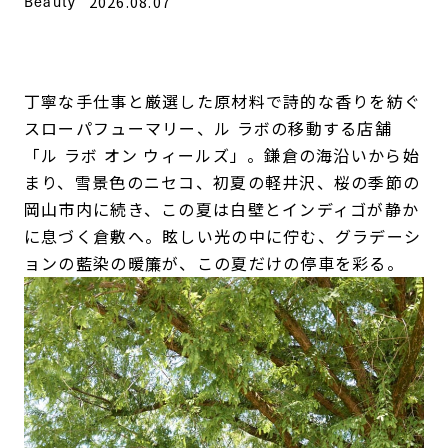
Beauty
2026.08.07
丁寧な手仕事と厳選した原材料で詩的な香りを紡ぐ
スローパフューマリー、ル ラボの移動する店舗
「ル ラボ オン ウィールズ」。鎌倉の海沿いから始
まり、雪景色のニセコ、初夏の軽井沢、桜の季節の
岡山市内に続き、この夏は白壁とインディゴが静か
に息づく倉敷へ。眩しい光の中に佇む、グラデーシ
ョンの藍染の暖簾が、この夏だけの停車を彩る。