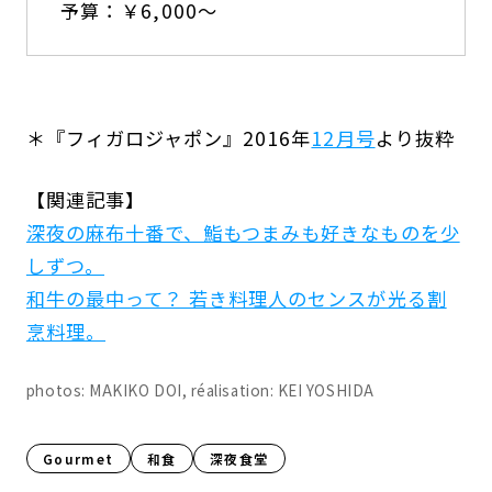
予算：￥6,000〜
＊『フィガロジャポン』2016年
12月号
より抜粋
【関連記事】
深夜の麻布十番で、鮨もつまみも好きなものを少
しずつ。
和牛の最中って？ 若き料理人のセンスが光る割
烹料理。
photos: MAKIKO DOI, réalisation: KEI YOSHIDA
Gourmet
和食
深夜食堂