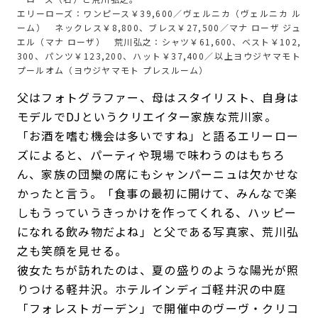
エリーローズ：ワンピース￥39,600／ヴェルニカ（ヴェルニカ ル
ーム） ネックレス￥8,800、ブレス￥27,500／マナ ローザ ジュ
エル（マナ ローザ） 荒川弘之：シャツ￥61,600、ベスト￥102,
300、パンツ￥123,200、ハット￥37,400／以上ヨウジヤマモト
プールオム（ヨウジヤマモト プレスルーム）
父はフォトグラファー、母はスタイリスト、自身は
モデルでDJというクリエイター家族な荒川家。
「お酒を嗜む機会は多いですね」と語るエリーロー
ズによると、パーティや現場で味わうのはもちろ
ん、家族の団欒の席にもシャンパーニュは欠かせな
かったと言う。「食事の最初に開けて、みんなで楽
しもうっていうきっかけを作ってくれる、ハッピー
になれる飲み物だよね」と父である写真家、荒川弘
之も笑顔を見せる。
彼女たちが訪れたのは、夏の盛りのような陽光が照
りつける軽井沢。ホテルインディゴ軽井沢の中庭
「フォレストガーデン」で開催中のヴーヴ・クリコ