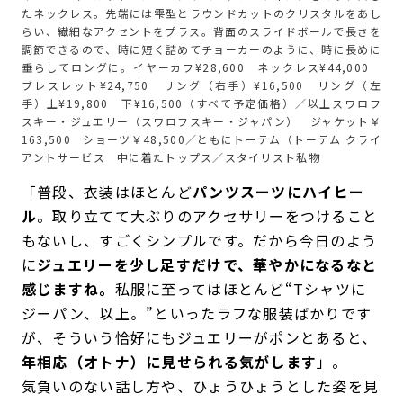
たネックレス。先端には雫型とラウンドカットのクリスタルをあし
らい、繊細なアクセントをプラス。背面のスライドボールで長さを
調節できるので、時に短く詰めてチョーカーのように、時に長めに
垂らしてロングに。イヤーカフ¥28,600 ネックレス¥44,000
ブレスレット¥24,750 リング（右手）¥16,500 リング（左
手）上¥19,800 下¥16,500（すべて予定価格）／以上スワロフ
スキー・ジュエリー（スワロフスキー・ジャパン） ジャケット￥
163,500 ショーツ￥48,500／ともにトーテム（トーテム クライ
アントサービス 中に着たトップス／スタイリスト私物
「普段、衣装はほとんど
パンツスーツにハイヒー
ル
。取り立てて大ぶりのアクセサリーをつけること
もないし、すごくシンプルです。だから今日のよう
に
ジュエリーを少し足すだけで、華やかになるなと
感じますね。
私服に至ってはほとんど“Tシャツに
ジーパン、以上。”といったラフな服装ばかりです
が、そういう恰好にもジュエリーがポンとあると、
年相応（オトナ）に見せられる気がします
」。
気負いのない話し方や、ひょうひょうとした姿を見