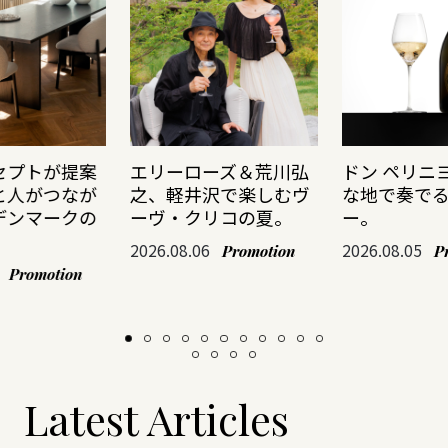
セプトが提案
エリーローズ＆荒川弘
ドン ペリニ
と人がつなが
之、軽井沢で楽しむヴ
な地で奏で
デンマークの
ーヴ・クリコの夏。
ー。
2026.08.06
2026.08.05
Promotion
P
Promotion
Latest Articles