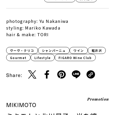
photography: Yu Nakaniwa
styling: Mariko Kawada
hair & make: TORI
ヴーヴ・クリコ
シャンパーニュ
ワイン
軽井沢
Gourmet
Lifestyle​
FIGARO Wine Club
Share:
Promotion
MIKIMOTO