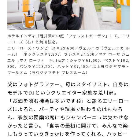
ホテルインディゴ軽井沢の中庭「フォレストガーデン」にて、エリ
ーローズ（右）と荒川弘之。
エリーローズ：ワンピース￥39,600／ヴェルニカ（ヴェルニカ ル
ーム） ネックレス￥8,800、ブレス￥27,500／マナ ローザ ジュ
エル（マナ ローザ） 荒川弘之：シャツ￥61,600、ベスト￥102,
300、パンツ￥123,200、ハット￥37,400／以上ヨウジヤマモト
プールオム（ヨウジヤマモト プレスルーム）
父はフォトグラファー、母はスタイリスト、自身は
モデルでDJというクリエイター家族な荒川家。
「お酒を嗜む機会は多いですね」と語るエリーロー
ズによると、パーティや現場で味わうのはもちろ
ん、家族の団欒の席にもシャンパーニュは欠かせな
かったと言う。「食事の最初に開けて、みんなで楽
しもうっていうきっかけを作ってくれる、ハッピー