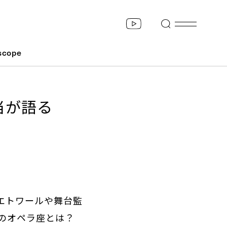
scope
当が語る
エトワールや舞台監
のオペラ座とは？