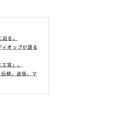
に迫る。
ディオップが語る
ニエ宮」。
た伝統、迷信、マ