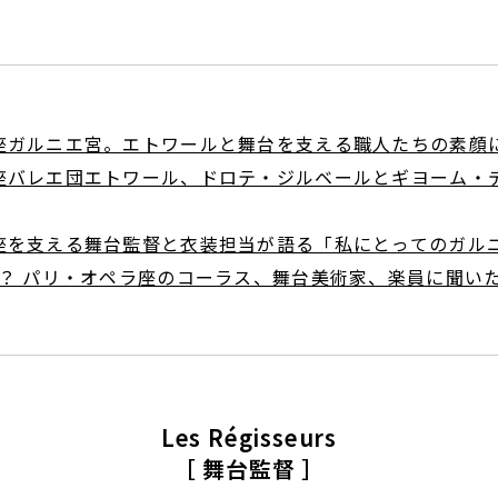
座ガルニエ宮。エトワールと舞台を支える職人たちの素顔
座バレエ団エトワール、ドロテ・ジルベールとギヨーム・
座を支える舞台監督と衣装担当が語る「私にとってのガル
G？ パリ・オペラ座のコーラス、舞台美術家、楽員に聞い
Les Régisseurs
［ 舞台監督 ］