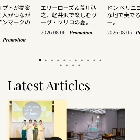
セプトが提案
エリーローズ＆荒川弘
ドン ペリニ
と人がつなが
之、軽井沢で楽しむヴ
な地で奏で
デンマークの
ーヴ・クリコの夏。
ー。
2026.08.06
2026.08.05
Promotion
P
Promotion
Latest Articles