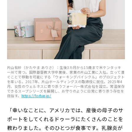
片山有紗（かたやま ありさ）：生後3カ月から15歳まで米ケンタッキ
ー州で育つ。国際基督教大学卒業後、家業の片山工業に入社。立って漕
ぐことで移動を可能にする「ウォーキングバイシクル」のプロジェクト
を率いる。2017年、片山ホールディングスの取締役に就任。2025年4
月、女性のウェルネスに寄り添うフォーハー株式会社を設立。常温保存
できるスープシリーズを展開し、お守りのように日常に寄り添う存在を
目指す。
https://forher.jp/
「幸いなことに、アメリカでは、産後の母子のサ
ポートをしてくれるドゥーラにたくさんのことを
教わりました。そのひとつが食事です。乳腺炎が