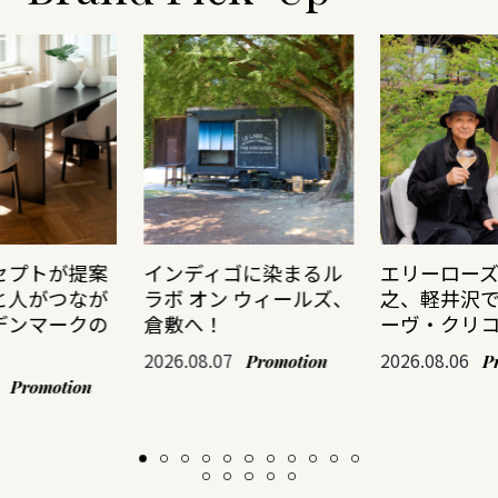
セプトが提案
インディゴに染まるル
エリーロー
と人がつなが
ラボ オン ウィールズ、
之、軽井沢
デンマークの
倉敷へ！
ーヴ・クリ
2026.08.07
2026.08.06
Promotion
P
Promotion