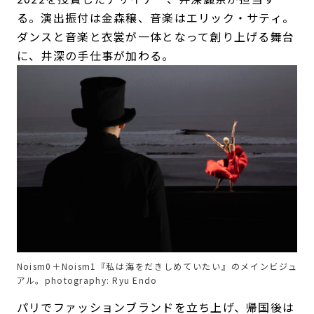
る。演出振付は金森穣、音楽はエリック・サティ。
ダンスと音楽と衣裳が一体となって創り上げる舞台
に、井深の手仕事が加わる。
Noism0＋Noism1『私は海をだきしめていたい』のメインビジュ
アル。photography: Ryu Endo
パリでファッションブランドを立ち上げ、帰国後は