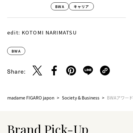
BWA
キャリア
edit: KOTOMI NARIMATSU
BWA
Share:
madame FIGARO japon
Society & Business
BWAアワー
Brand Pick-Up