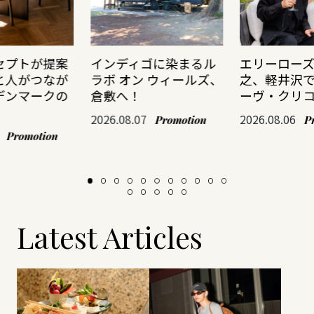
セプトが提案
インディゴに染まるル
エリーロー
と人がつなが
ラボ オン ウィールズ、
之、軽井沢
デンマークの
倉敷へ！
ーヴ・クリ
2026.08.07
2026.08.06
Promotion
P
Promotion
Latest Articles