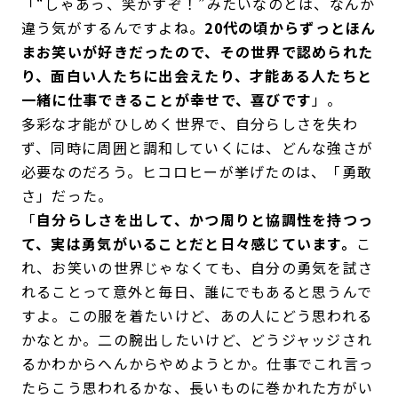
「“しゃあっ、笑かすぞ！”みたいなのとは、なんか
違う気がするんですよね。
20代の頃からずっとほん
まお笑いが好きだったので、その世界で認められた
り、面白い人たちに出会えたり、才能ある人たちと
一緒に仕事できることが幸せで、喜びです
」。
多彩な才能がひしめく世界で、自分らしさを失わ
ず、同時に周囲と調和していくには、どんな強さが
必要なのだろう。ヒコロヒーが挙げたのは、「勇敢
さ」だった。
「
自分らしさを出して、かつ周りと協調性を持つっ
て、実は勇気がいることだと日々感じています。
こ
れ、お笑いの世界じゃなくても、自分の勇気を試さ
れることって意外と毎日、誰にでもあると思うんで
すよ。この服を着たいけど、あの人にどう思われる
かなとか。二の腕出したいけど、どうジャッジされ
るかわからへんからやめようとか。仕事でこれ言っ
たらこう思われるかな、長いものに巻かれた方がい