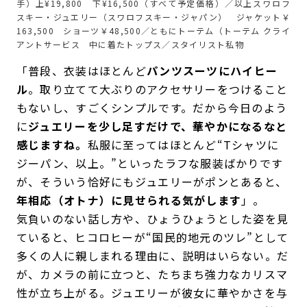
手）上¥19,800 下¥16,500（すべて予定価格）／以上スワロフ
スキー・ジュエリー（スワロフスキー・ジャパン） ジャケット￥
163,500 ショーツ￥48,500／ともにトーテム（トーテム クライ
アントサービス 中に着たトップス／スタイリスト私物
「普段、衣装はほとんど
パンツスーツにハイヒー
ル
。取り立てて大ぶりのアクセサリーをつけること
もないし、すごくシンプルです。だから今日のよう
に
ジュエリーを少し足すだけで、華やかになるなと
感じますね。
私服に至ってはほとんど“Tシャツに
ジーパン、以上。”といったラフな服装ばかりです
が、そういう恰好にもジュエリーがポンとあると、
年相応（オトナ）に見せられる気がします
」。
気負いのない話し方や、ひょうひょうとした姿を見
ていると、ヒコロヒーが“国民的地元のツレ”として
多くの人に親しまれる理由に、説明はいらない。だ
が、カメラの前に立つと、たちまち強力なカリスマ
性が立ち上がる。ジュエリーが彼女に華やかさを与