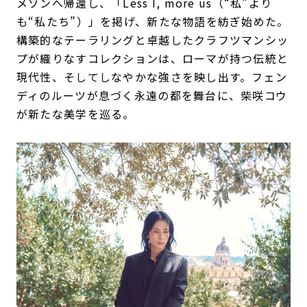
メゾンへ帰還し、「Less I, more us（“私”より
も“私たち”）」を掲げ、新たな物語を紡ぎ始めた。
構築的なテーラリングと卓越したクラフツマンシッ
プが織りなすコレクションは、ローマが持つ伝統と
現代性、そしてしなやかな強さを映し出す。フェン
ディのルーツが息づく永遠の都を舞台に、柴咲コウ
が新たな美学を巡る。