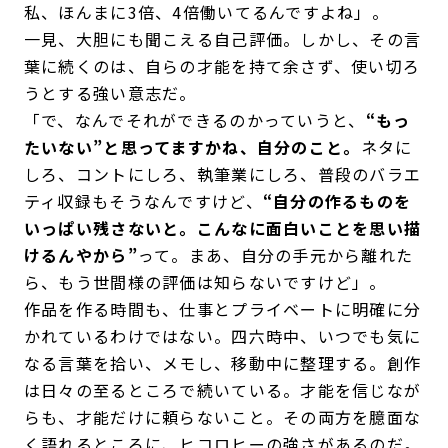
私、ほんまに3倍、4倍働いてるんですよね」。
一見、大胆にも聞こえる自己評価。しかし、その言
葉に続くのは、自らの才能を持て余さず、使い切ろ
うとする強い意志だ。
「で、なんでそれができるのかっていうと、
“もっ
たいない”と思ってますかね、自分のこと。
ネタに
しろ、コントにしろ、執筆業にしろ、普段のバラエ
ティ収録もそうなんですけど、
“自分の作るものを
いっぱい残さないと。こんなに面白いことを思い描
けるんやから”
って。まあ、自分の手元から離れた
ら、もう世間様の評価は知らないですけど」。
作品を作る時間も、仕事とプライベートに明確に分
かれているわけではない。四六時中、いつでも気に
なる言葉を拾い、メモし、移動中に整理する。創作
は日々の至るところで続いている。才能を信じなが
らも、才能だけに頼らないこと。その両方を臆面な
く語れるところに、ヒコロヒーの強さがあるのだ。