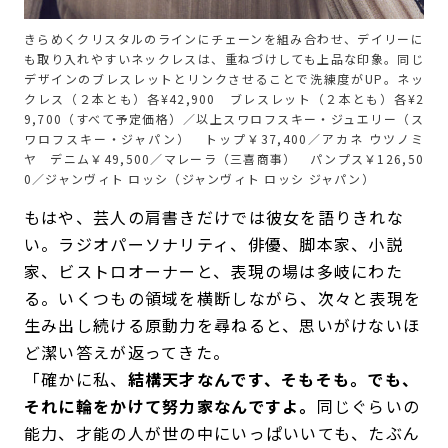
きらめくクリスタルのラインにチェーンを組み合わせ、デイリーに
も取り入れやすいネックレスは、重ねづけしても上品な印象。同じ
デザインのブレスレットとリンクさせることで洗練度がUP。ネッ
クレス（２本とも）各¥42,900 ブレスレット（２本とも）各¥2
9,700（すべて予定価格）／以上スワロフスキー・ジュエリー（ス
ワロフスキー・ジャパン） トップ￥37,400／アカネ ウツノミ
ヤ デニム￥49,500／マレーラ（三喜商事） パンプス￥126,50
0／ジャンヴィト ロッシ（ジャンヴィト ロッシ ジャパン）
もはや、芸人の肩書きだけでは彼女を語りきれな
い。ラジオパーソナリティ、俳優、脚本家、小説
家、ビストロオーナーと、表現の場は多岐にわた
る。いくつもの領域を横断しながら、次々と表現を
生み出し続ける原動力を尋ねると、思いがけないほ
ど潔い答えが返ってきた。
「確かに私、
結構天才なんです、そもそも。でも、
それに輪をかけて努力家なんですよ。
同じぐらいの
能力、才能の人が世の中にいっぱいいても、たぶん