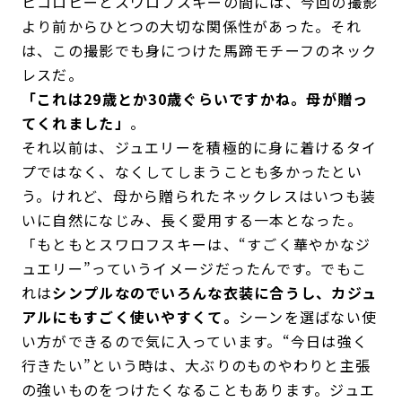
ヒコロヒーとスワロフスキーの間には、今回の撮影
より前からひとつの大切な関係性があった。それ
は、この撮影でも身につけた馬蹄モチーフのネック
レスだ。
「これは29歳とか30歳ぐらいですかね。母が贈っ
てくれました」
。
それ以前は、ジュエリーを積極的に身に着けるタイ
プではなく、なくしてしまうことも多かったとい
う。けれど、母から贈られたネックレスはいつも装
いに自然になじみ、長く愛用する一本となった。
「もともとスワロフスキーは、“すごく華やかなジ
ュエリー”っていうイメージだったんです。でもこ
れは
シンプルなのでいろんな衣装に合うし、カジュ
アルにもすごく使いやすくて。
シーンを選ばない使
い方ができるので気に入っています。“今日は強く
行きたい”という時は、大ぶりのものやわりと主張
の強いものをつけたくなることもあります。ジュエ