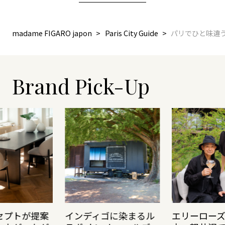
madame FIGARO japon
Paris City Guide
パリでひと味違
Brand Pick-Up
セプトが提案
インディゴに染まるル
エリーロー