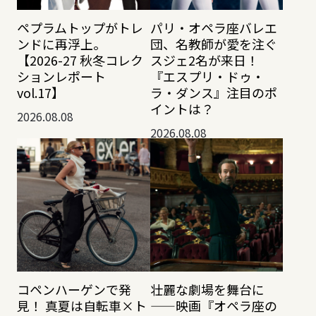
ペプラムトップがトレ
パリ・オペラ座バレエ
ンドに再浮上。
団、名教師が愛を注ぐ
【2026-27 秋冬コレク
スジェ2名が来日！
ションレポート
『エスプリ・ドゥ・
vol.17】
ラ・ダンス』注目のポ
イントは？
2026.08.08
2026.08.08
コペンハーゲンで発
壮麗な劇場を舞台に
見！ 真夏は自転車×ト
——映画『オペラ座の