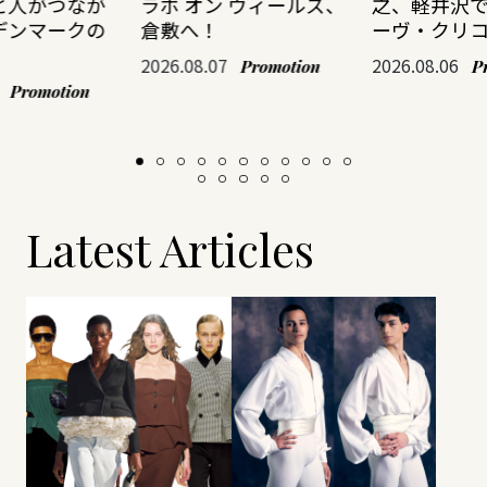
と人がつなが
ラボ オン ウィールズ、
之、軽井沢
デンマークの
倉敷へ！
ーヴ・クリ
2026.08.07
2026.08.06
Promotion
P
Promotion
Latest Articles