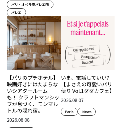
パリ・オペラ座バレエ団
バレエ
【パリのプチホテル】
いま、電話していい?
映画好きにはたまらな
【まさえの可愛いパリ
いシアタールーム
便り Vol.1ダダカフェ】
も！ クラフトマンシッ
2026.08.07
プが息づく、モンマル
トルの隠れ宿。
Paris​
News
2026.08.08