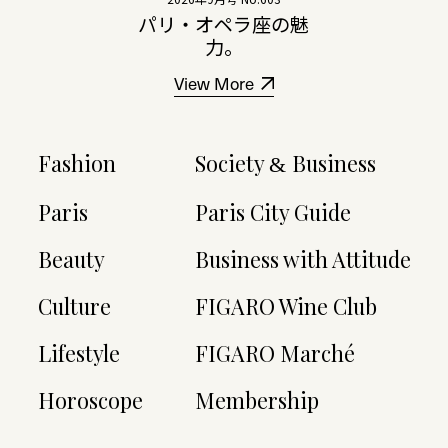
パリ・オペラ座の魅
力。
View More
Fashion
Society
Business
&
Paris
Paris City Guide
Beauty
Business with Attitude
Culture
FIGARO Wine Club
Lifestyle
FIGARO Marché
Horoscope
Membership