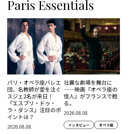
Paris Essentials
パリ・オペラ座バレエ
壮麗な劇場を舞台に
団、名教師が愛を注ぐ
——映画『オペラ座の
スジェ2名が来日！
怪人』がフランスで甦
『エスプリ・ドゥ・
る。
ラ・ダンス』注目のポ
2026.08.08
イントは？
インタビュー
オペラ座
2026.08.08