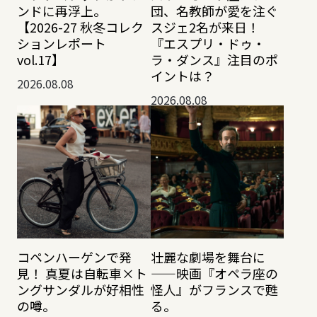
ンドに再浮上。
団、名教師が愛を注ぐ
【2026-27 秋冬コレク
スジェ2名が来日！
ションレポート
『エスプリ・ドゥ・
vol.17】
ラ・ダンス』注目のポ
イントは？
2026.08.08
2026.08.08
コペンハーゲンで発
壮麗な劇場を舞台に
見！ 真夏は自転車×ト
——映画『オペラ座の
ングサンダルが好相性
怪人』がフランスで甦
の噂。
る。