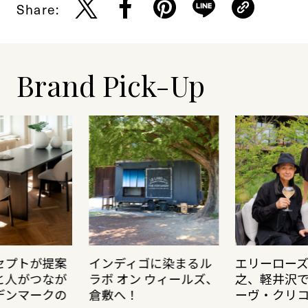
Share:
Brand Pick-Up
セプトが提案
インディゴに染まるル
エリーロー
と人がつなが
ラボ オン ウィールズ、
之、軽井沢
デンマークの
倉敷へ！
ーヴ・クリ