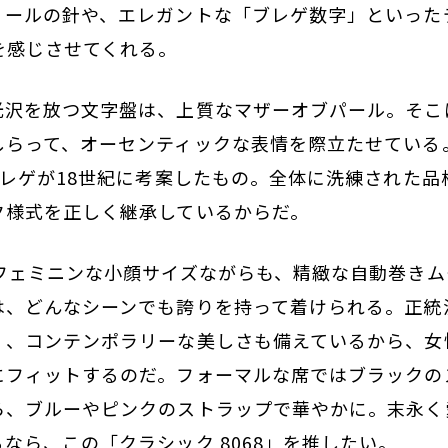
ィールの針や、エレガントな「ブレゲ数字」といった
を感じさせてくれる。
光沢を放つ文字盤は、上質なマザーオブパール。そこ
しらって、オーセンティックな表情を際立たせている
ブレゲが18世紀に考案したもの。全体に洗練された
ク様式を正しく継承しているからだ。
うフェミニンな小顔サイズながらも、精緻な自動巻き
は、どんなシーンでも誇りを持って着けられる。正統
く、コンテンポラリーな美しさも備えているから、女
にフィットするのだ。フォーマルな席ではブラックの
ら、ブルーやピンクのストラップで華やかに。末永く
なら、この「クラシック 8068」を推したい。