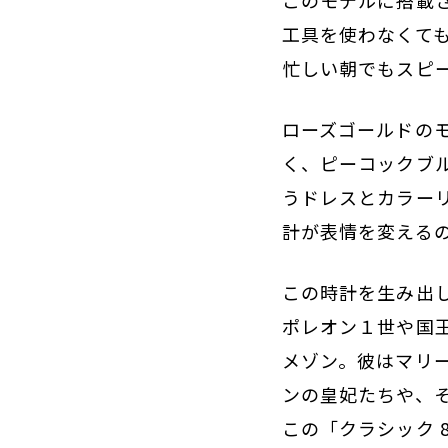
工具を使わなくて
忙しい朝でもスピ
ローズゴールドの
く、ピーコックブ
うドレスとカラー
計が表情を変える
この時計を生み出
ポレオン１世や国王
メゾン。彼はマリ
ンの皇妃たちや、
この「クラシック 