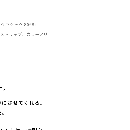
ラシック 8068」
クストラップ、カラーアリ
チ。
分にさせてくれる。
だ。
イントは、特別な