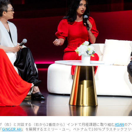
グ（右）と対談する（右から2番目から）インドで月経課題に取り組む
ASAN
のア
「
GINGER AH
」を展開するエミリー・ユー、ベトナムで100％プラスチックフ