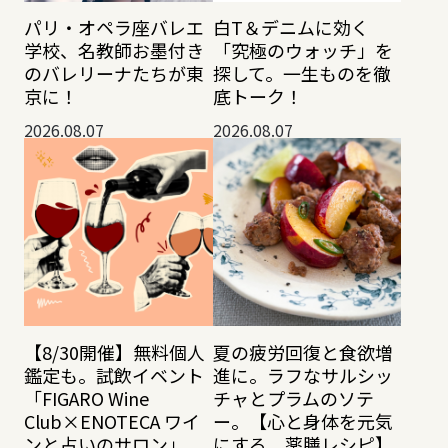
パリ・オペラ座バレエ
白T＆デニムに効く
学校、名教師お墨付き
「究極のウォッチ」を
のバレリーナたちが東
探して。一生ものを徹
京に！
底トーク！
2026.08.07
2026.08.07
【8/30開催】無料個人
夏の疲労回復と食欲増
鑑定も。試飲イベント
進に。ラフなサルシッ
「FIGARO Wine
チャとプラムのソテ
Club×ENOTECA ワイ
ー。【心と身体を元気
ンと占いのサロン」
にする、薬膳レシピ】