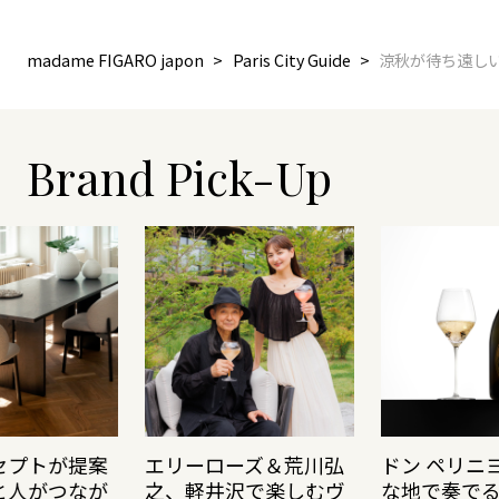
madame FIGARO japon
Paris City Guide
涼秋が待ち遠し
Brand Pick-Up
セプトが提案
エリーローズ＆荒川弘
ドン ペリニ
と人がつなが
之、軽井沢で楽しむヴ
な地で奏で