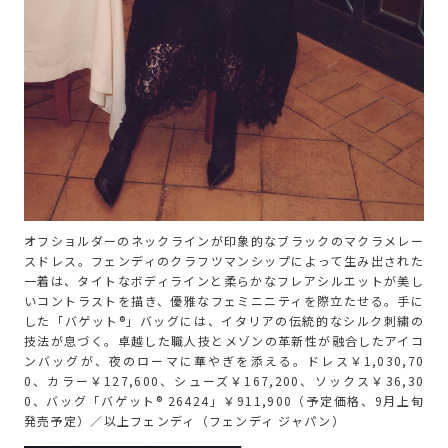
オフショルダーのネックラインが印象的なブラックのマクラメレー
スドレス。フェンディのクラフツマンシップによって生み出された
一着は、タイトなボディラインと柔らかなフレアシルエットが美し
いコントラストを描き、優雅なフェミニニティを際立たせる。手に
した「バゲット®」バッグには、イタリアの伝統的なシルク刺繍の
技法が息づく。卓越した職人技とメゾンの革新性が融合したアイコ
ンバッグが、夜のローマに華やぎを添える。ドレス￥1,030,70
0、カラー￥127,600、シューズ￥167,200、ソックス￥36,30
0、バッグ「バゲット® 26424」￥911,900（予定価格、9月上旬
発売予定）／以上フェンディ（フェンディ ジャパン）