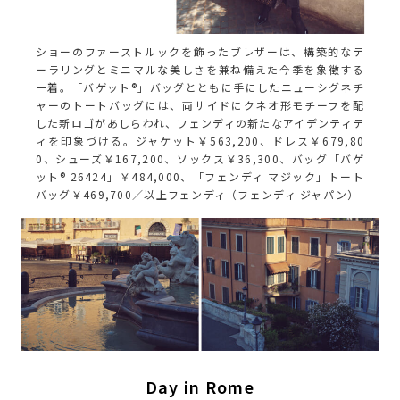
ショーのファーストルックを飾ったブレザーは、構築的なテ
ーラリングとミニマルな美しさを兼ね備えた今季を象徴する
一着。「バゲット®」バッグとともに手にしたニューシグネチ
ャーのトートバッグには、両サイドにクネオ形モチーフを配
した新ロゴがあしらわれ、フェンディの新たなアイデンティテ
ィを印象づける。ジャケット￥563,200、ドレス￥679,80
0、シューズ￥167,200、ソックス￥36,300、バッグ「バゲ
ット® 26424」￥484,000、「フェンディ マジック」トート
バッグ￥469,700／以上フェンディ（フェンディ ジャパン）
Day in Rome