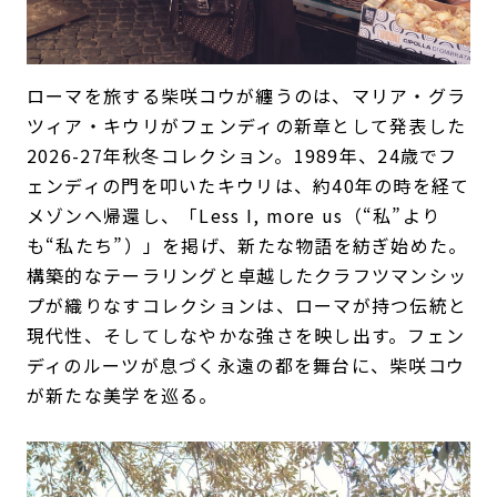
ローマを旅する柴咲コウが纏うのは、マリア・グラ
ツィア・キウリがフェンディの新章として発表した
2026-27年秋冬コレクション。1989年、24歳でフ
ェンディの門を叩いたキウリは、約40年の時を経て
メゾンへ帰還し、「Less I, more us（“私”より
も“私たち”）」を掲げ、新たな物語を紡ぎ始めた。
構築的なテーラリングと卓越したクラフツマンシッ
プが織りなすコレクションは、ローマが持つ伝統と
現代性、そしてしなやかな強さを映し出す。フェン
ディのルーツが息づく永遠の都を舞台に、柴咲コウ
が新たな美学を巡る。