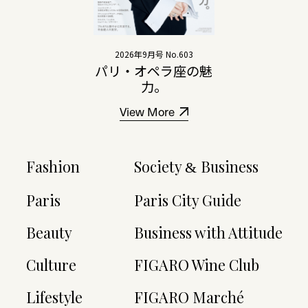
2026年9月号 No.603
パリ・オペラ座の魅
力。
View More
Fashion
Society
Business
&
Paris
Paris City Guide
Beauty
Business with Attitude
Culture
FIGARO Wine Club
Lifestyle
FIGARO Marché