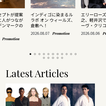
セプトが提案
インディゴに染まるル
エリーロー
と人がつなが
ラボ オン ウィールズ、
之、軽井沢
デンマークの
倉敷へ！
ーヴ・クリ
2026.08.07
2026.08.06
Promotion
P
Promotion
Latest Articles