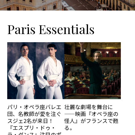
Paris Essentials
パリ・オペラ座バレエ
壮麗な劇場を舞台に
団、名教師が愛を注ぐ
——映画『オペラ座の
スジェ2名が来日！
怪人』がフランスで甦
『エスプリ・ドゥ・
る。
ラ・ダンス』注目のポ