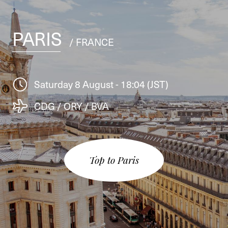
PARIS
/ FRANCE
Saturday 8 August - 18:04 (JST)
CDG / ORY / BVA
Top to Paris