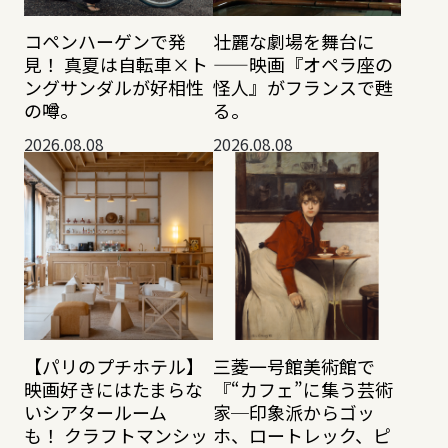
コペンハーゲンで発
壮麗な劇場を舞台に
見！ 真夏は自転車×ト
——映画『オペラ座の
ングサンダルが好相性
怪人』がフランスで甦
の噂。
る。
2026.08.08
2026.08.08
【パリのプチホテル】
三菱一号館美術館で
映画好きにはたまらな
『“カフェ”に集う芸術
いシアタールーム
家─印象派からゴッ
も！ クラフトマンシッ
ホ、ロートレック、ピ