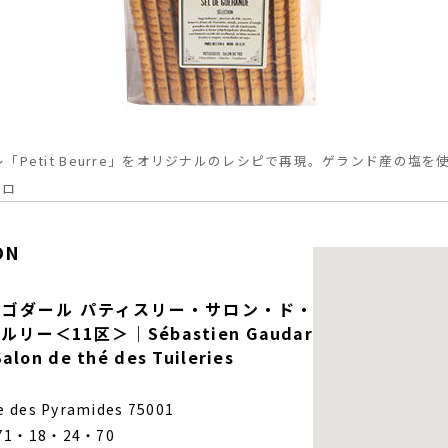
「Petit Beurre」をオリジナルのレシピで再現。ゲランド産の塩
ーロ
ON
ゴダール パティスリー・サロン・ド・
ー＜11区＞｜Sébastien Gaudar
Salon de thé des Tuileries
ue des Pyramides 75001
71・18・24・70