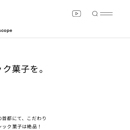
scope
ック菓子を。
の首都にて、こだわり
シック菓子は絶品！