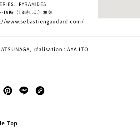
LERIES、PYRAMIDES
〜19時（18時L.O.）無休
://www.sebastiengaudard.com/
ATSUNAGA, réalisation : AYA ITO
de Top